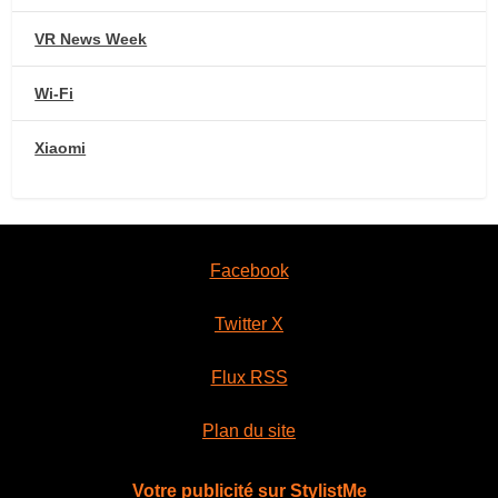
VR News Week
Wi-Fi
Xiaomi
Facebook
Twitter X
Flux RSS
Plan du site
Votre publicité sur StylistMe