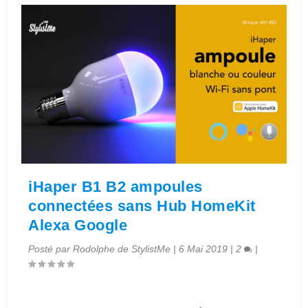
iHaper B1 B2 ampoules
connectées sans Hub HomeKit
Alexa Google
Posté par
Rodolphe de StylistMe
|
6 Mai 2019
|
2
|