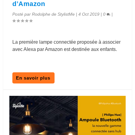
d’Amazon
Posté par
Rodolphe de StylistMe
|
4 Oct 2019
|
0
|
La première lampe connectée proposée à associer
avec Alexa par Amazon est destinée aux enfants.
En savoir plus