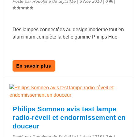
Posté par
Rodolphe de StylistMe
|
5 Nov 2018
|
0
|
Des lampes connectées au design moderne tout en
aluminium complète la belle gamme Philips Hue.
En savoir plus
Philips Somneo avis test lampe
radio-réveil et endormissement en
douceur
Posté par
Rodolphe de StylistMe
|
1 Nov 2018
|
0
|