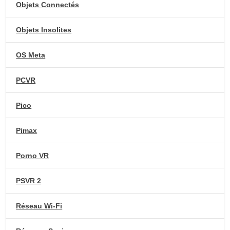
Objets Connectés
Objets Insolites
OS Meta
PCVR
Pico
Pimax
Porno VR
PSVR 2
Réseau Wi-Fi