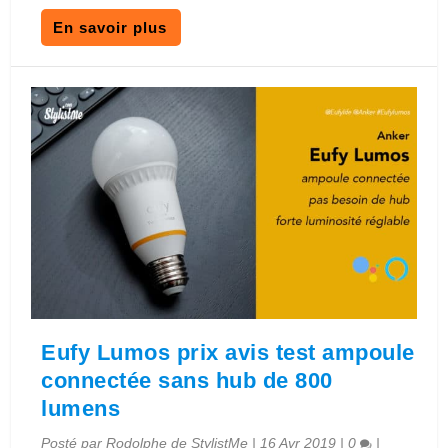
En savoir plus
Eufy Lumos prix avis test ampoule
connectée sans hub de 800
lumens
Posté par
Rodolphe de StylistMe
|
16 Avr 2019
|
0
|