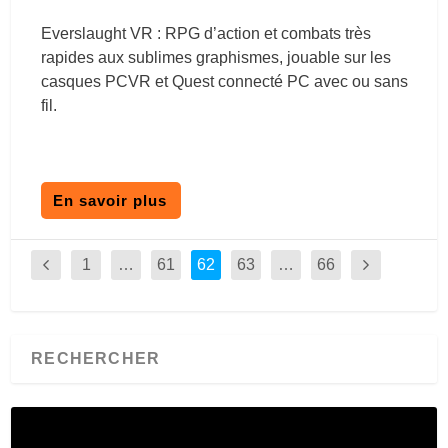
Everslaught VR : RPG d’action et combats très
rapides aux sublimes graphismes, jouable sur les
casques PCVR et Quest connecté PC avec ou sans
fil.
En savoir plus
1
…
61
62
63
…
66