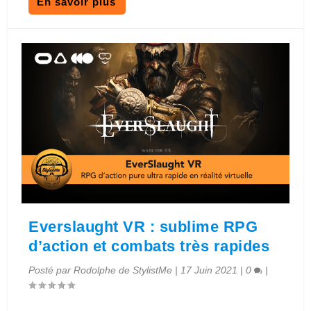
En savoir plus
Everslaught VR : sublime RPG
d’action et combats très rapides
Posté par
Rodolphe de StylistMe
|
17 Juin 2021
|
0
|