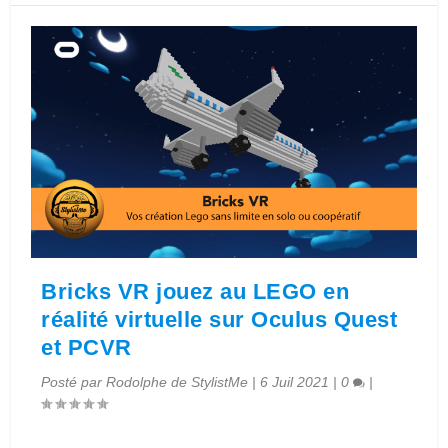
Bricks VR jouez au LEGO en
réalité virtuelle sur Oculus Quest
et PCVR
Posté par
Rodolphe de StylistMe
|
6 Juil 2021
|
0
|