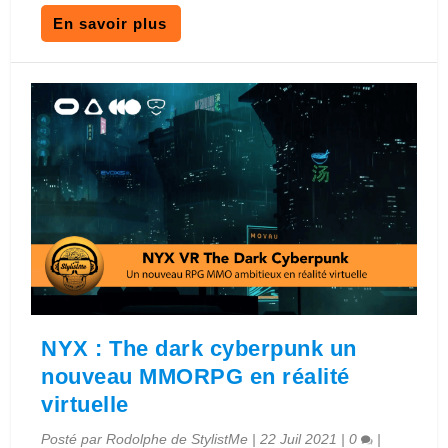
En savoir plus
NYX : The dark cyberpunk un
nouveau MMORPG en réalité
virtuelle
Posté par
Rodolphe de StylistMe
|
22 Juil 2021
|
0
|