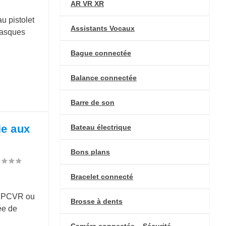
AR VR XR
u pistolet
Assistants Vocaux
casques
Bague connectée
Balance connectée
Barre de son
ie aux
Bateau électrique
Bons plans
Bracelet connecté
ue PCVR ou
Brosse à dents
ée de
Caméra connectée – Sécurité