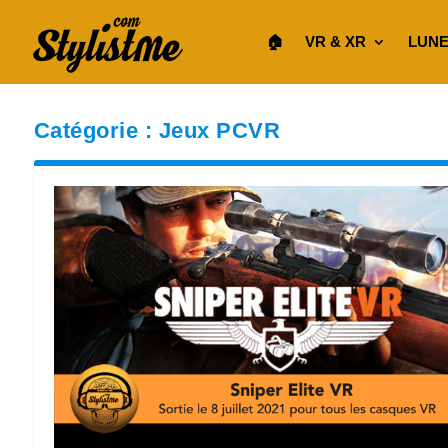
🏠︎
VR & XR
LUNE
Catégorie :
Jeux PCVR