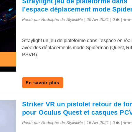
Straylight jeu de plateforme dans
l’espace déplacement mode Spid
Posté par
Rodolphe de StylistMe
|
29 Avr 2021
|
0
|
Straylight un jeu de plateforme dans l’espace en réali
avec des déplacements mode Spiderman (Quest, Rif
PSVR).
En savoir plus
Striker VR un pistolet retour de fo
pour Oculus Quest et casques PC
Posté par
Rodolphe de StylistMe
|
16 Avr 2021
|
0
|