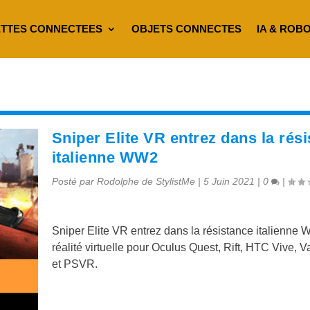
TTES CONNECTEES
OBJETS CONNECTES
IA & ROB
Sniper Elite VR entrez dans la rés
italienne WW2
Posté par
Rodolphe de StylistMe
|
5 Juin 2021
|
0
|
Sniper Elite VR entrez dans la résistance italienne
réalité virtuelle pour Oculus Quest, Rift, HTC Vive, V
et PSVR.