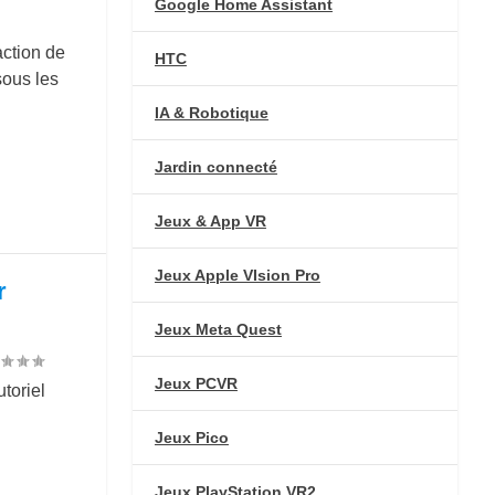
Google Home Assistant
action de
HTC
ous les
IA & Robotique
Jardin connecté
Jeux & App VR
Jeux Apple VIsion Pro
r
Jeux Meta Quest
Jeux PCVR
toriel
Jeux Pico
Jeux PlayStation VR2