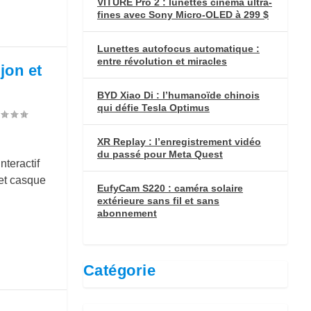
VITURE Pro 2 : lunettes cinéma ultra-
fines avec Sony Micro-OLED à 299 $
Lunettes autofocus automatique :
entre révolution et miracles
jon et
BYD Xiao Di : l’humanoïde chinois
qui défie Tesla Optimus
XR Replay : l’enregistrement vidéo
du passé pour Meta Quest
nteractif
et casque
EufyCam S220 : caméra solaire
extérieure sans fil et sans
abonnement
Catégorie