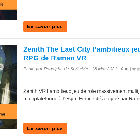
En savoir plus
Zenith The Last City l’ambitieux 
RPG de Ramen VR
Posté par
Rodolphe de StylistMe
|
18 Mar 2021
|
0
|
Zenith VR l’ambitieux jeu de rôle massivement multij
multiplateforme à l’esprit Fornite développé par Ra
En savoir plus