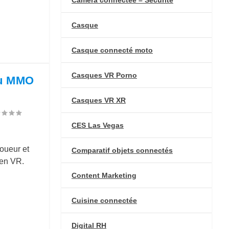
Casque
Casque connecté moto
Casques VR Porno
jeu MMO
Casques VR XR
CES Las Vegas
oueur et
Comparatif objets connectés
men VR.
Content Marketing
Cuisine connectée
Digital RH