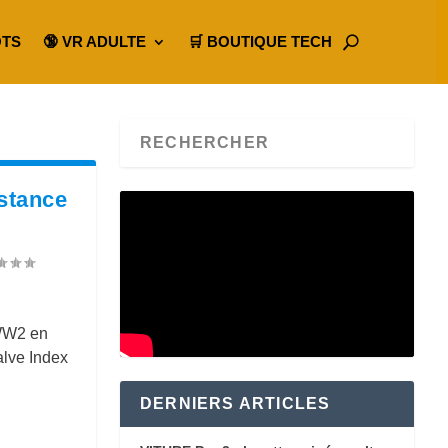
OTS
🔞 VR ADULTE
🛒 BOUTIQUE TECH
istance
 WW2 en
alve Index
DERNIERS ARTICLES