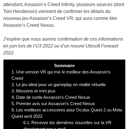
attendant, Assassin’s Creed Infinity, plusieurs sources (dont
Tom Henderson) viennent de confirmer les détails du
nouveau jeu Assassin’s Creed VR, qui aura comme titre
Assassin’s Creed Nexus.
J’espère que nous aurons confirmation de ces informations
en juin lors de l’U3 2022 ou d’un nouvel Ubisoft Forward
2022.
Sommaire
1.
Une version VR qui mix le meilleur des Assassin’s
Creed
2.
Le jeu idéal pour un gameplay en réalité virtuelle
3.
Missions et mini jeux
4.
Date de sortie Assassin’s Creed Nexus
5.
Premier avis sur Assassin’s Creed Nexus
6.
Les meilleurs accessoires pour Oculus Quest 2 ou Meta
Quest avril 2022
6.1.
Recevez les dernières nouvelles sur la VR
directement par e-mail