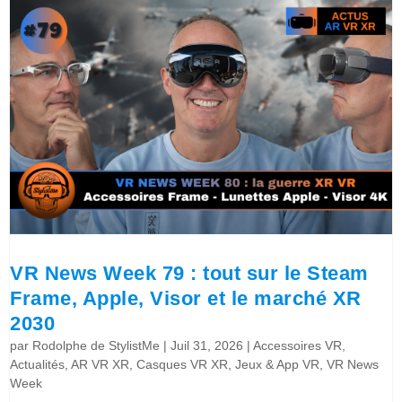
VR News Week 79 : tout sur le Steam
Frame, Apple, Visor et le marché XR
2030
par
Rodolphe de StylistMe
|
Juil 31, 2026
|
Accessoires VR
,
Actualités
,
AR VR XR
,
Casques VR XR
,
Jeux & App VR
,
VR News
Week