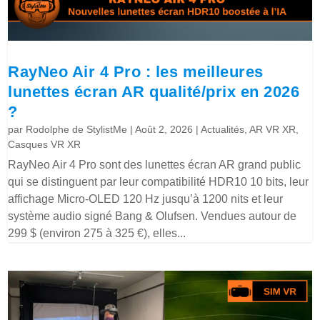
RayNeo Air 4 Pro : les meilleures
lunettes écran AR qualité/prix en 2026
?
par
Rodolphe de StylistMe
|
Août 2, 2026
|
Actualités
,
AR VR XR
,
Casques VR XR
RayNeo Air 4 Pro sont des lunettes écran AR grand public
qui se distinguent par leur compatibilité HDR10 10 bits, leur
affichage Micro-OLED 120 Hz jusqu’à 1200 nits et leur
système audio signé Bang & Olufsen. Vendues autour de
299 $ (environ 275 à 325 €), elles...