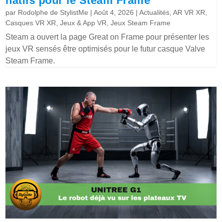
natifs pour le Steam Frame
par
Rodolphe de StylistMe
|
Août 4, 2026
|
Actualités
,
AR VR XR
,
Casques VR XR
,
Jeux & App VR
,
Jeux Steam Frame
Steam a ouvert la page Great on Frame pour présenter les
jeux VR sensés être optimisés pour le futur casque Valve
Steam Frame.