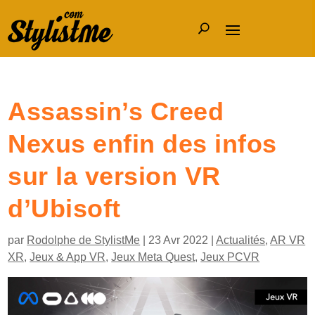
Assassin’s Creed
Nexus enfin des infos
sur la version VR
d’Ubisoft
par
Rodolphe de StylistMe
|
23 Avr 2022
|
Actualités
,
AR VR
XR
,
Jeux & App VR
,
Jeux Meta Quest
,
Jeux PCVR