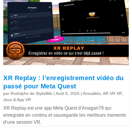
XR Replay : l’enregistrement vidéo du
passé pour Meta Quest
par
Rodolphe de StylistMe
|
Août 6, 2026
|
Actualités
,
AR VR XR
,
Jeux & App VR
XR Replay est une app Meta Quest d’Anagan79 qui
enregistre en continu et sauvegarde les meilleurs moments
d’une session VR.