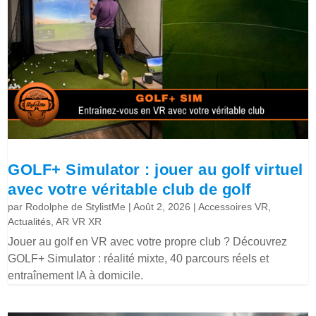
GOLF+ Simulator : jouer au golf virtuel
avec votre véritable club de golf
par
Rodolphe de StylistMe
|
Août 2, 2026
|
Accessoires VR
,
Actualités
,
AR VR XR
Jouer au golf en VR avec votre propre club ? Découvrez
GOLF+ Simulator : réalité mixte, 40 parcours réels et
entraînement IA à domicile.