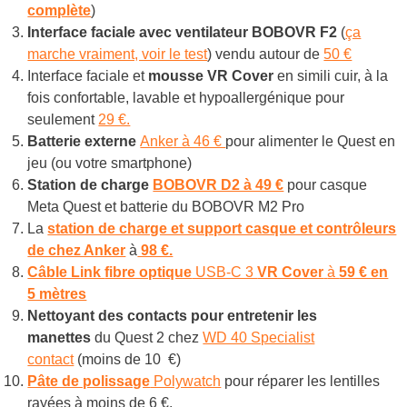
complète
)
Interface faciale avec ventilateur BOBOVR F2
(
ça
marche vraiment, voir le test
) vendu autour de
50 €
Interface faciale et
mousse VR Cover
en simili cuir, à la
fois confortable, lavable et hypoallergénique pour
seulement
29 €.
Batterie externe
Anker à 46 €
pour alimenter le Quest en
jeu (ou votre smartphone)
Station de charge
BOBOVR D2 à 49 €
pour casque
Meta Quest et batterie du BOBOVR M2 Pro
La
station de charge et support casque et contrôleurs
de chez Anker
à
98 €.
Câble Link
fibre optique
USB-C 3
VR Cover
à
59 € en
5 mètres
Nettoyant des contacts pour entretenir les
manettes
du Quest 2 chez
WD 40 Specialist
contact
(moins de 10 €)
Pâte de polissage
Polywatch
pour réparer les lentilles
rayées à moins de 6 €.