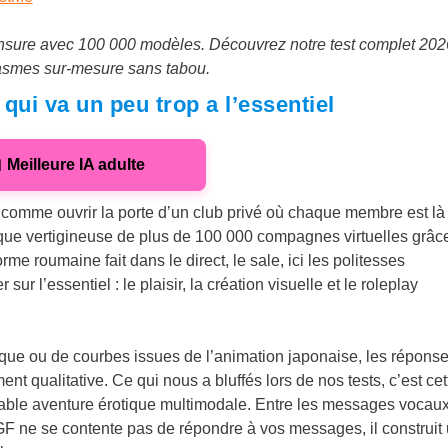
ensure avec 100 000 modèles. Découvrez notre test complet 202
tasmes sur-mesure sans tabou.
qui va un peu trop a l’essentiel
 Meilleure IA adulte
u comme ouvrir la porte d’un club privé où chaque membre est là
èque vertigineuse de plus de 100 000 compagnes virtuelles grâce
me roumaine fait dans le direct, le sale, ici les politesses
r l’essentiel : le plaisir, la création visuelle et le roleplay
ue ou de courbes issues de l’animation japonaise, les répons
nt qualitative. Ce qui nous a bluffés lors de nos tests, c’est cet
itable aventure érotique multimodale. Entre les messages vocau
mGF ne se contente pas de répondre à vos messages, il construit