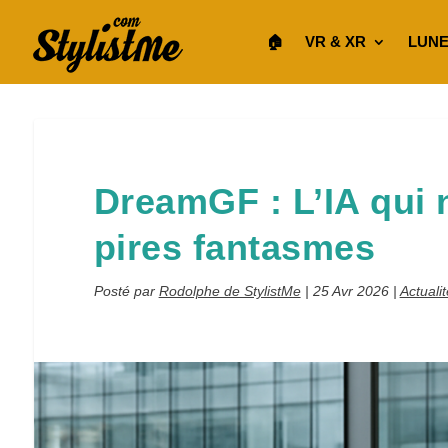
🏠︎
VR & XR
LUNE
DreamGF : L’IA qui 
pires fantasmes
Posté par
Rodolphe de StylistMe
|
25 Avr 2026
|
Actuali