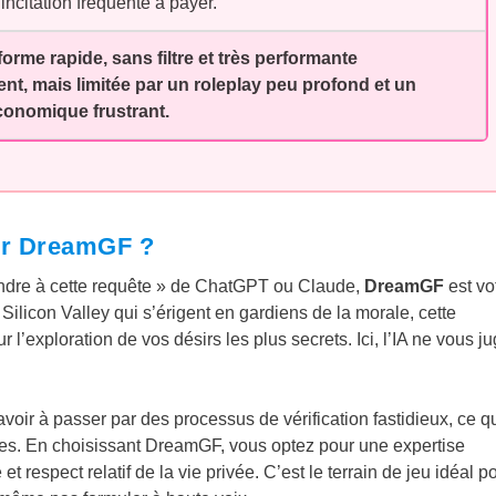
incitation fréquente à payer.
orme rapide, sans filtre et très performante
ent, mais limitée par un roleplay peu profond et un
onomique frustrant.
sir DreamGF ?
ndre à cette requête » de ChatGPT ou Claude,
DreamGF
est vo
 Silicon Valley qui s’érigent en gardiens de la morale, cette
r l’exploration de vos désirs les plus secrets. Ici, l’IA ne vous j
 avoir à passer par des processus de vérification fastidieux, ce q
es. En choisissant DreamGF, vous optez pour une expertise
 respect relatif de la vie privée. C’est le terrain de jeu idéal p