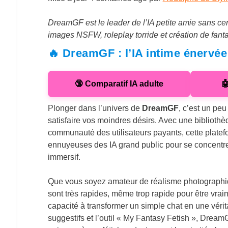
DreamGF est le leader de l’IA petite amie sans c
images NSFW, roleplay torride et création de fan
🔥 DreamGF : l’IA intime énervée 
🔞 Comparatif IA adulte

Plonger dans l’univers de
DreamGF
, c’est un pe
satisfaire vos moindres désirs. Avec une biblioth
communauté des utilisateurs payants, cette platefor
ennuyeuses des IA grand public pour se concentrer su
immersif.
Que vous soyez amateur de réalisme photographiq
sont très rapides, même trop rapide pour être vraime
capacité à transformer un simple chat en une vér
suggestifs et l’outil « My Fantasy Fetish », Drea