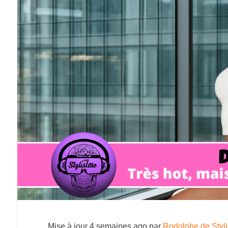
Mise à jour
4 semaines ago
par
Rodolphe de Styl