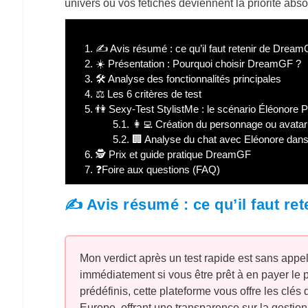
univers où vos fétiches deviennent la priorité abso
1.
✍️ Avis résumé : ce qu’il faut retenir de Drea
2.
☀️ Présentation : Pourquoi choisir DreamGF ?
3.
🛠️ Analyse des fonctionnalités principales
4.
⚖️ Les 6 critères de test
5.
👫 Sexy-Test StylistMe : le scénario Éléonore 
5.1.
👩‍💻 Création du personnage ou avatar
5.2.
🏢 Analyse du chat avec Eléonore da
6.
🕵️ Prix et guide pratique DreamGF
7.
❓Foire aux questions (FAQ)
✍️ Avis résumé : ce qu’il faut r
Mon verdict après un test rapide est sans appel
immédiatement si vous être prêt à en payer le 
prédéfinis, cette plateforme vous offre les clés 
Europe, offrant une transparence sur la gestio