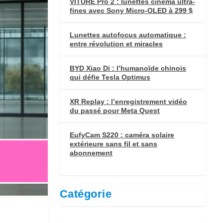
VITURE Pro 2 : lunettes cinéma ultra-
fines avec Sony Micro-OLED à 299 $
Lunettes autofocus automatique :
entre révolution et miracles
BYD Xiao Di : l’humanoïde chinois
qui défie Tesla Optimus
XR Replay : l’enregistrement vidéo
du passé pour Meta Quest
EufyCam S220 : caméra solaire
extérieure sans fil et sans
abonnement
Catégorie