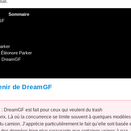
lue.
Sommaire
mGF
Parker
 Éléonore Parker
ns DreamGF
etenir de DreamGF
 : DreamGF est fait pour ceux qui veulent du trash
prix. Là où la concurrence se limite souvent à quelques modèles
du camion. J’apprécie particulièrement le fait qu’elle soit basée 
n des données bien plus rassurante que certaines usines à gaz