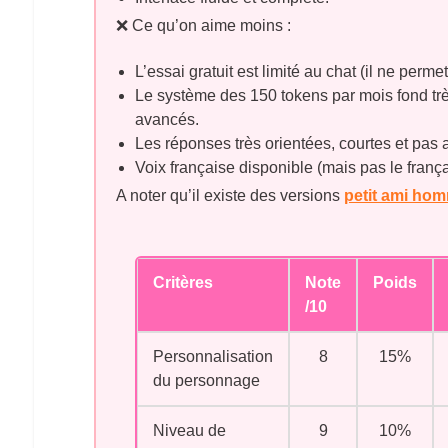
❌ Ce qu’on aime moins :
L’essai gratuit est limité au chat (il ne perme
Le système des 150 tokens par mois fond trè
avancés.
Les réponses très orientées, courtes et pas 
Voix française disponible (mais pas le franç
A noter qu’il existe des versions
petit ami ho
Critères
Note
Poids
/10
Personnalisation
8
15%
du personnage
Niveau de
9
10%