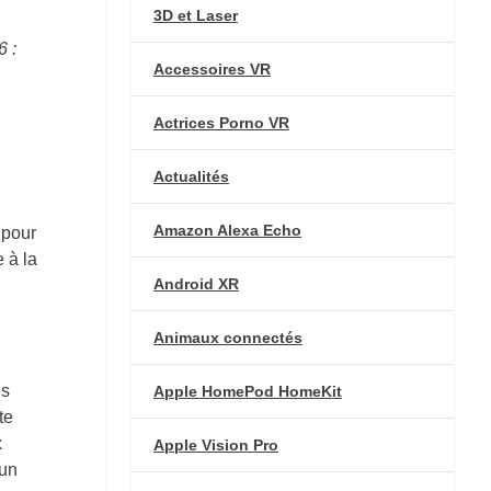
3D et Laser
6 :
Accessoires VR
Actrices Porno VR
Actualités
Amazon Alexa Echo
 pour
 à la
Android XR
Animaux connectés
es
Apple HomePod HomeKit
te
x
Apple Vision Pro
 un