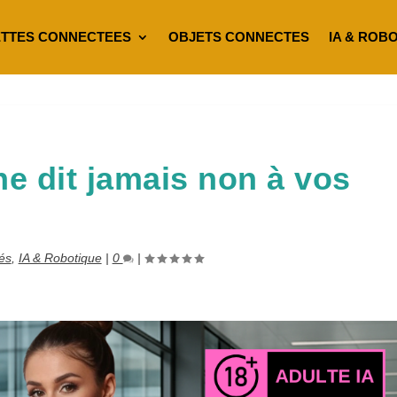
TTES CONNECTEES
OBJETS CONNECTES
IA & ROB
ne dit jamais non à vos
tés
,
IA & Robotique
|
0
|