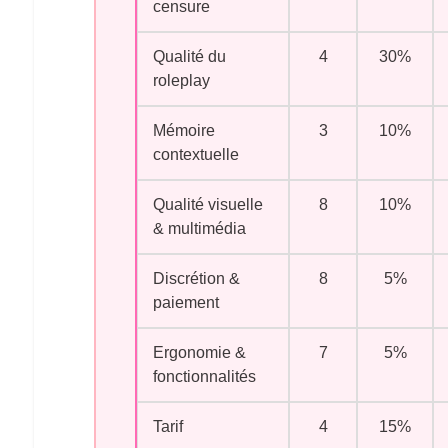
censure
Qualité du
4
30%
roleplay
Mémoire
3
10%
contextuelle
Qualité visuelle
8
10%
& multimédia
Discrétion &
8
5%
paiement
Ergonomie &
7
5%
fonctionnalités
Tarif
4
15%