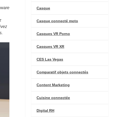
mware
Casque
z
Casque connecté moto
ivez
s.
Casques VR Porno
Casques VR XR
CES Las Vegas
Comparatif objets connectés
Content Marketing
Cuisine connectée
Digital RH