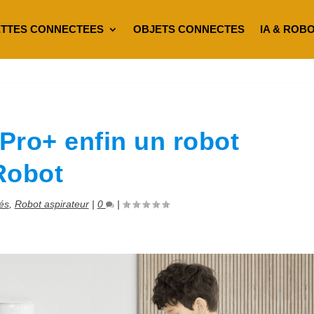
TTES CONNECTEES
OBJETS CONNECTES
IA & ROB
Pro+ enfin un robot
iRobot
tés
,
Robot aspirateur
|
0
|