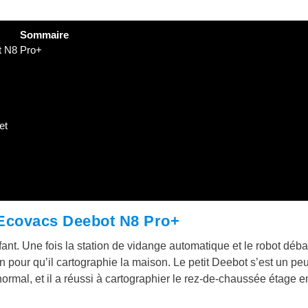
Sommaire
ot N8 Pro+
et
 l’Ecovacs Deebot N8 Pro+
fant. Une fois la station de vidange automatique et le robot déba
tion pour qu’il cartographie la maison. Le petit Deebot s’est un pe
normal, et il a réussi à cartographier le rez-de-chaussée étage 