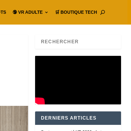
OTS
🔞 VR ADULTE
🛒 BOUTIQUE TECH
DERNIERS ARTICLES