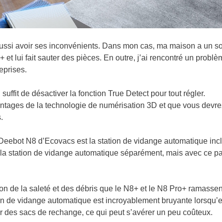
ussi avoir ses inconvénients. Dans mon cas, ma maison a un so
 et lui fait sauter des pièces. En outre, j’ai rencontré un probl
eprises.
uffit de désactiver la fonction True Detect pour tout régler.
antages de la technologie de numérisation 3D et que vous devre
.
Deebot N8 d’Ecovacs est la station de vidange automatique inc
a station de vidange automatique séparément, mais avec ce p
on de la saleté et des débris que le N8+ et le N8 Pro+ ramassen
ation de vidange automatique est incroyablement bruyante lorsqu’e
r des sacs de rechange, ce qui peut s’avérer un peu coûteux.