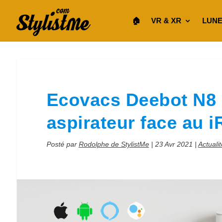
🏠︎
VR & XR
LUNE
Ecovacs Deebot N8 
aspirateur face au 
Posté par
Rodolphe de StylistMe
|
23 Avr 2021
|
Actuali