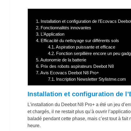
1.
Installation et configuration de l’Ecovacs Deeb
2.
Fonctionnalités innovantes
3.
L’Application
4.
Efficacité du nettoyage sur différents sols
4.1.
Aspiration puissante et efficace
4.2.
Fonction serpillière encore un peu gadg
5.
Autonomie de la batterie
6.
Prix des robots aspirateurs Deebot N8
7.
Avis Ecovacs Deebot N8 Pro+
7.1.
Inscription Newsletter Stylistme.com
Installation et configuration de
L’installation du Deebot N8 Pro+ a été un jeu d’en
et chargés, il ne restait plus qu’à ouvrir l’applica
baladé pendant cette phase, mais c’est tout à fait 
heure.