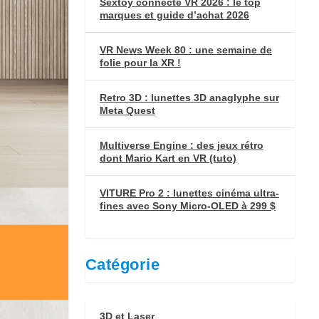
Sextoy connecté VR 2026 : le top
marques et guide d’achat 2026
VR News Week 80 : une semaine de
folie pour la XR !
Retro 3D : lunettes 3D anaglyphe sur
Meta Quest
Multiverse Engine : des jeux rétro
dont Mario Kart en VR (tuto)
VITURE Pro 2 : lunettes cinéma ultra-
fines avec Sony Micro-OLED à 299 $
Catégorie
3D et Laser