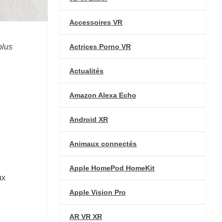
Accessoires VR
plus
Actrices Porno VR
Actualités
Amazon Alexa Echo
Android XR
Animaux connectés
Apple HomePod HomeKit
ux
Apple Vision Pro
AR VR XR