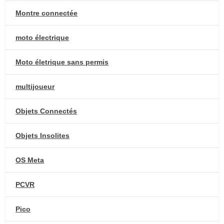
Montre connectée
moto électrique
Moto életrique sans permis
multijoueur
Objets Connectés
Objets Insolites
OS Meta
PCVR
Pico