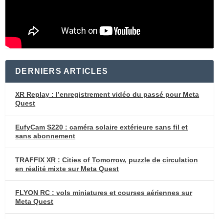
DERNIERS ARTICLES
XR Replay : l’enregistrement vidéo du passé pour Meta
Quest
EufyCam S220 : caméra solaire extérieure sans fil et
sans abonnement
TRAFFIX XR : Cities of Tomorrow, puzzle de circulation
en réalité mixte sur Meta Quest
FLYON RC : vols miniatures et courses aériennes sur
Meta Quest