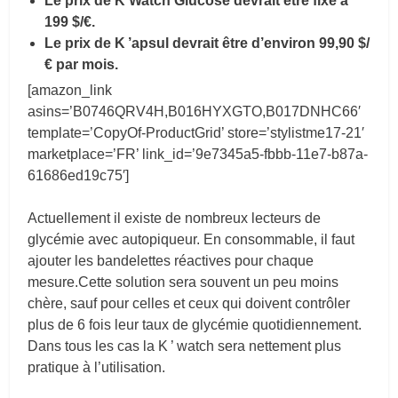
Le prix de K’Watch Glucose devrait être fixé à
199 $/€.
Le prix de K ’apsul devrait être d’environ 99,90 $/
€ par mois.
[amazon_link
asins=’B0746QRV4H,B016HYXGTO,B017DNHC66′
template=’CopyOf-ProductGrid’ store=’stylistme17-21′
marketplace=’FR’ link_id=’9e7345a5-fbbb-11e7-b87a-
61686ed19c75′]
Actuellement il existe de nombreux lecteurs de
glycémie avec autopiqueur. En consommable, il faut
ajouter les bandelettes réactives pour chaque
mesure.Cette
solution sera souvent un peu moins
chère, sauf pour celles et ceux qui doivent contrôler
plus de 6 fois leur taux de glycémie quotidiennement.
Dans tous les cas la K ’ watch sera nettement plus
pratique à l’utilisation.