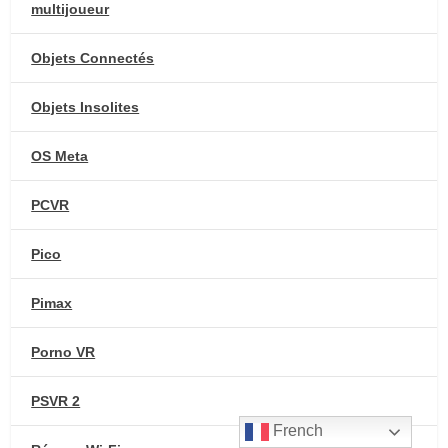
multijoueur
Objets Connectés
Objets Insolites
OS Meta
PCVR
Pico
Pimax
Porno VR
PSVR 2
French