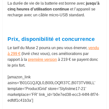
La durée de vie de la batterie est bonne avec
jusqu’à
cinq heures d’utilisation continue
et l’appareil se
recharge avec un câble micro-USB standard.
Prix, disponibilité et concurrence
Le tarif du Muse 2 pourra un peu vous énerver,
vendu
à 299 €
(livré chez vous), ces améliorations par
rapport à la
première version
à 219 € se payent donc
le prix fort.
[amazon_link
asins=’B01G1QJQL0,B00LOQR37C,B073TV86LL’
template=’ProductGrid’ store=’Stylistme17-21′
marketplace=’FR’ link_id=’b0e7ed38-ecc3-44f4-8f74-
edfdf1c41b3a’]