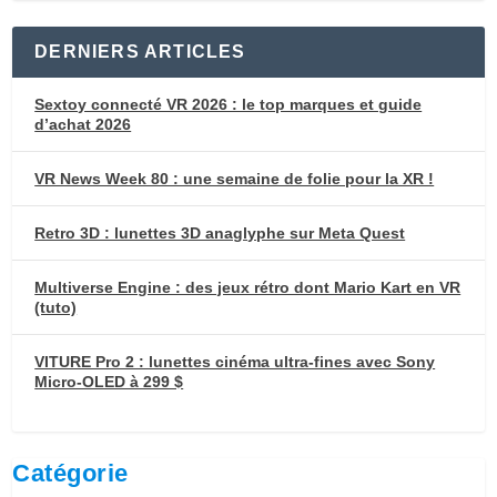
DERNIERS ARTICLES
Sextoy connecté VR 2026 : le top marques et guide
d’achat 2026
VR News Week 80 : une semaine de folie pour la XR !
Retro 3D : lunettes 3D anaglyphe sur Meta Quest
Multiverse Engine : des jeux rétro dont Mario Kart en VR
(tuto)
VITURE Pro 2 : lunettes cinéma ultra-fines avec Sony
Micro-OLED à 299 $
Catégorie