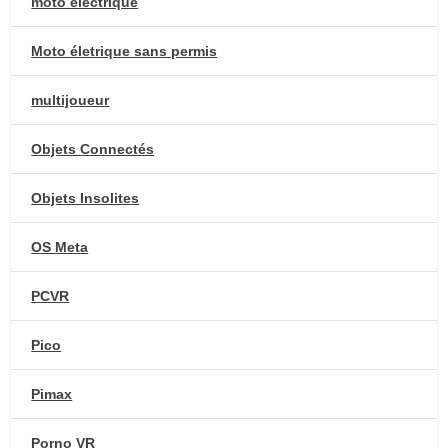
moto électrique
Moto életrique sans permis
multijoueur
Objets Connectés
Objets Insolites
OS Meta
PCVR
Pico
Pimax
Porno VR