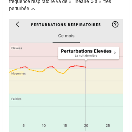
fréquence respiratoire va de « linéaire » à « très
perturbée ».