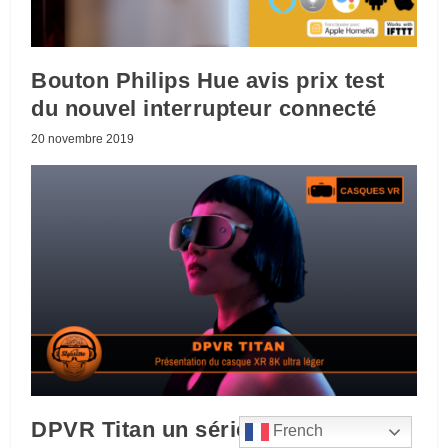
Bouton Philips Hue avis prix test
du nouvel interrupteur connecté
20 novembre 2019
DPVR Titan un sérieux concurrent
French