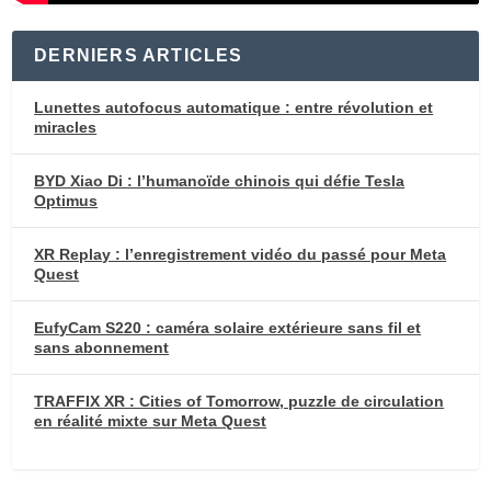
DERNIERS ARTICLES
Lunettes autofocus automatique : entre révolution et
miracles
BYD Xiao Di : l’humanoïde chinois qui défie Tesla
Optimus
XR Replay : l’enregistrement vidéo du passé pour Meta
Quest
EufyCam S220 : caméra solaire extérieure sans fil et
sans abonnement
TRAFFIX XR : Cities of Tomorrow, puzzle de circulation
en réalité mixte sur Meta Quest