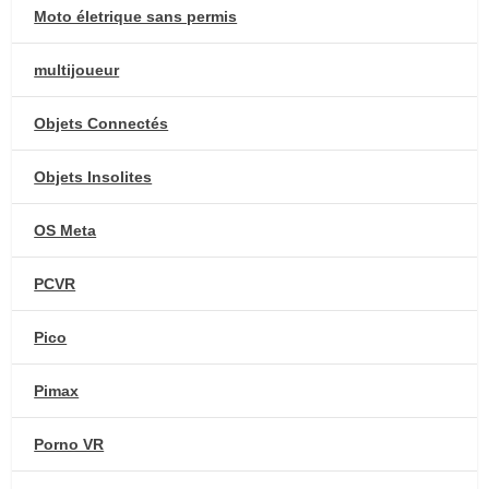
Moto életrique sans permis
multijoueur
Objets Connectés
Objets Insolites
OS Meta
PCVR
Pico
Pimax
Porno VR