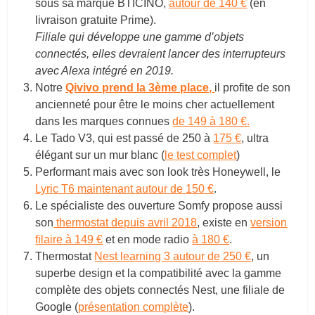
sous sa marque BTICINO,
autour de 140 €
(en
livraison gratuite Prime).
Filiale qui développe une gamme d’objets
connectés, elles devraient lancer des interrupteurs
avec Alexa intégré en 2019.
Notre
Qivivo prend la 3ème place,
il profite de son
ancienneté pour être le moins cher actuellement
dans les marques connues
de 149 à 180 €.
Le Tado V3, qui est passé de 250 à
175 €
, ultra
élégant sur un mur blanc (
le test complet
)
Performant mais avec son look très Honeywell, le
Lyric T6 maintenant autour de 150 €
.
Le spécialiste des ouverture Somfy propose aussi
son
thermostat depuis avril 2018
, existe en
version
filaire à 149 €
et en mode radio
à 180 €
.
Thermostat
Nest learning 3 autour de 250 €
, un
superbe design et la compatibilité avec la gamme
complète des objets connectés Nest, une filiale de
Google (
présentation complète
).