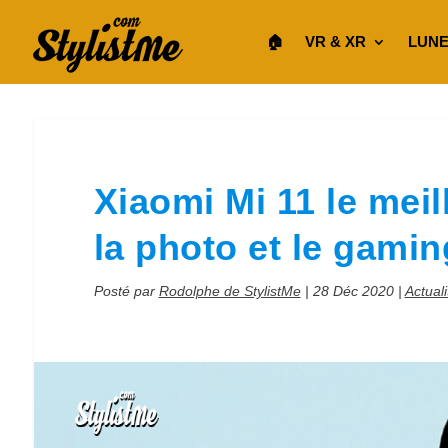
🏠︎
VR & XR
LUNE
Xiaomi Mi 11 le mei
la photo et le gamin
Posté par
Rodolphe de StylistMe
|
28 Déc 2020
|
Actuali