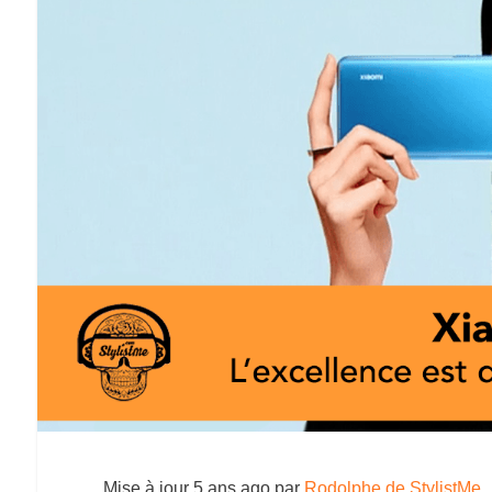
Mise à jour
5 ans ago
par
Rodolphe de StylistMe