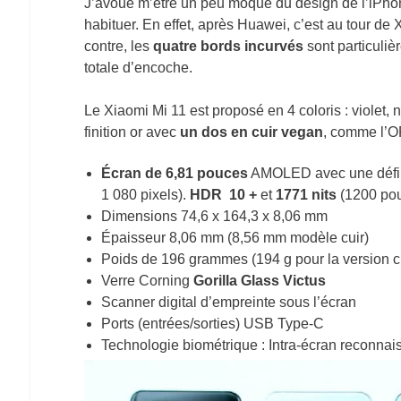
J’avoue m’être un peu moqué du design de l’iPhone 
habituer. En effet, après Huawei, c’est au tour de 
contre, les
quatre bords incurvés
sont particulièr
totale d’encoche.
Le Xiaomi Mi 11 est proposé en 4 coloris : violet,
finition or avec
un dos en cuir vegan
, comme l’O
Écran de 6,81 pouces
AMOLED avec une défin
1 080 pixels).
HDR 10 +
et
1771 nits
(1200 pou
Dimensions 74,6 x 164,3 x 8,06 mm
Épaisseur 8,06 mm (8,56 mm modèle cuir)
Poids de 196 grammes (194 g pour la version cu
Verre Corning
Gorilla Glass Victus
Scanner digital d’empreinte sous l’écran
Ports (entrées/sorties) USB Type-C
Technologie biométrique : Intra-écran reconnai