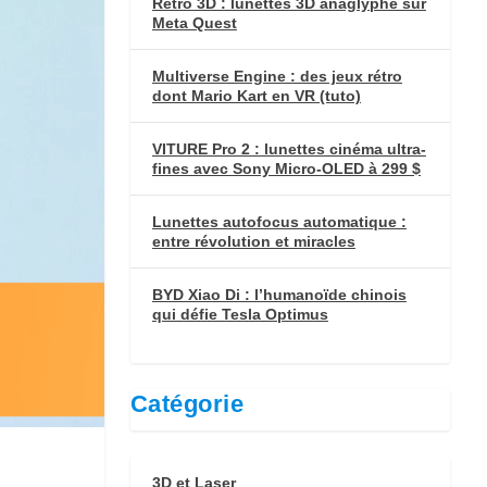
Retro 3D : lunettes 3D anaglyphe sur
Meta Quest
Multiverse Engine : des jeux rétro
dont Mario Kart en VR (tuto)
VITURE Pro 2 : lunettes cinéma ultra-
fines avec Sony Micro-OLED à 299 $
Lunettes autofocus automatique :
entre révolution et miracles
BYD Xiao Di : l’humanoïde chinois
qui défie Tesla Optimus
Catégorie
3D et Laser