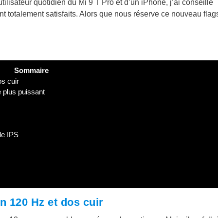
lisateur quotidien du Mi 9 T Pro et d’un iPhone, j’ai conseillé
ont totalement satisfaits. Alors que nous réserve ce nouveau flag
Sommaire
s cuir
 plus puissant
le IPS
n 120 Hz et dos cuir