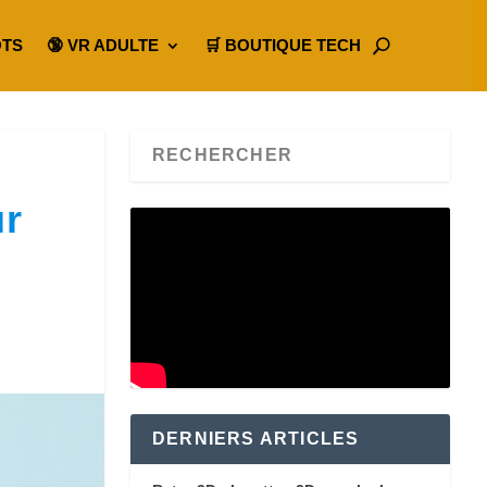
OTS
🔞 VR ADULTE
🛒 BOUTIQUE TECH
ur
DERNIERS ARTICLES