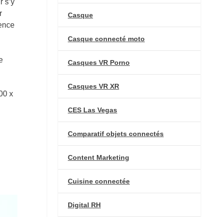
r s’y
r
Casque
sence
Casque connecté moto
e
Casques VR Porno
Casques VR XR
00 x
CES Las Vegas
Comparatif objets connectés
Content Marketing
Cuisine connectée
Digital RH