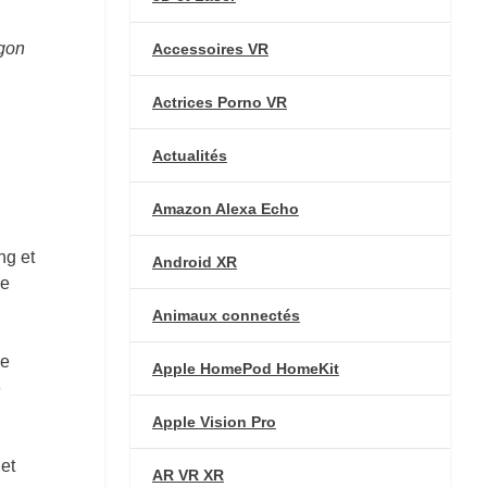
agon
Accessoires VR
Actrices Porno VR
Actualités
Amazon Alexa Echo
ng et
Android XR
re
Animaux connectés
de
Apple HomePod HomeKit
o
Apple Vision Pro
et
AR VR XR