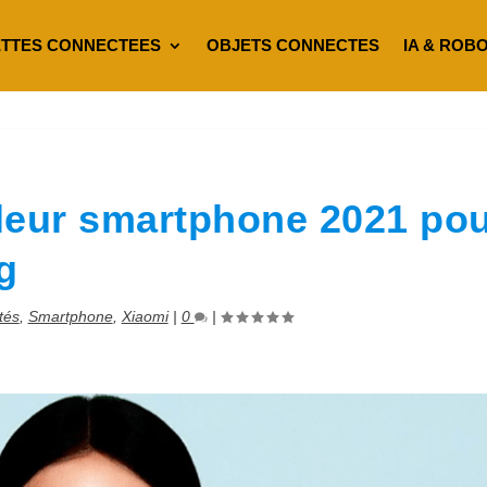
TTES CONNECTEES
OBJETS CONNECTES
IA & ROB
lleur smartphone 2021 po
g
tés
,
Smartphone
,
Xiaomi
|
0
|