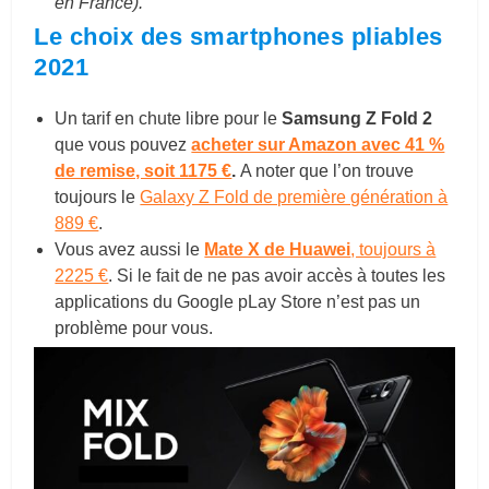
en France).
Le choix des smartphones pliables
2021
Un tarif en chute libre pour le
Samsung Z Fold 2
que vous pouvez
acheter sur Amazon avec 41 %
de remise, soit 1175 €
.
A noter que l’on trouve
toujours le
Galaxy Z Fold de première génération à
889 €
.
Vous avez aussi le
Mate X de Huawei
, toujours à
2225 €
. Si le fait de ne pas avoir accès à toutes les
applications du Google pLay Store n’est pas un
problème pour vous.