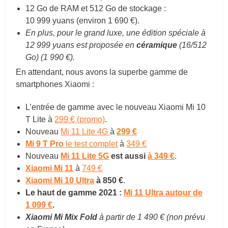
12 Go de RAM et 512 Go de stockage :
10 999 yuans (environ 1 690 €).
En plus, pour le grand luxe, une édition spéciale à
12 999 yuans est proposée en
céramique
(16/512
Go) (1 990 €).
En attendant, nous avons la superbe gamme de
smartphones Xiaomi :
L’entrée de gamme avec le nouveau Xiaomi Mi 10
T Lite à
299 € (promo)
.
Nouveau
Mi 11 Lite 4G
à
299 €
Mi 9 T Pro
le test complet
à
349 €
Nouveau
Mi 11 Lite 5G
est aussi
à 349 €
.
Xiaomi Mi 11
à
749 €
Xiaomi Mi 10 Ultra
à 850 €
.
Le haut de gamme 2021 :
Mi 11 Ultra autour de
1 099 €
.
Xiaomi Mi Mix Fold
à partir de 1 490 € (non prévu