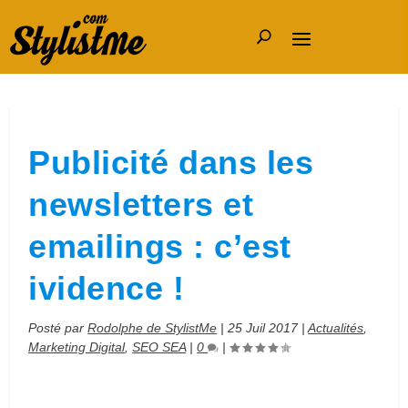
Publicité dans les
newsletters et
emailings : c’est
ividence !
Posté par
Rodolphe de StylistMe
|
25 Juil 2017
|
Actualités
,
Marketing Digital
,
SEO SEA
|
0
|