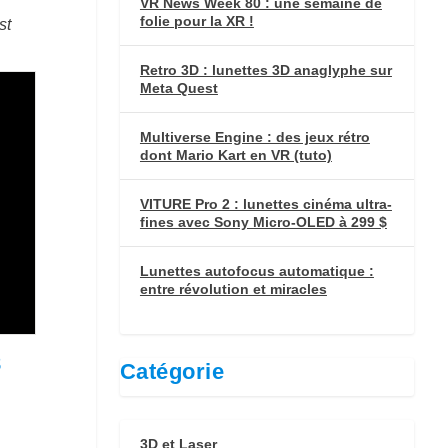
VR News Week 80 : une semaine de
folie pour la XR !
st
Retro 3D : lunettes 3D anaglyphe sur
Meta Quest
Multiverse Engine : des jeux rétro
dont Mario Kart en VR (tuto)
VITURE Pro 2 : lunettes cinéma ultra-
fines avec Sony Micro-OLED à 299 $
Lunettes autofocus automatique :
entre révolution et miracles
8
Catégorie
3D et Laser