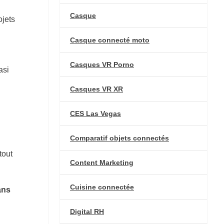
Casque
ojets
Casque connecté moto
Casques VR Porno
asi
Casques VR XR
n
CES Las Vegas
Comparatif objets connectés
tout
Content Marketing
Cuisine connectée
ans
Digital RH