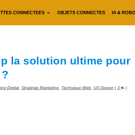
TTES CONNECTEES
OBJETS CONNECTES
IA & ROB
 la solution ultime pour
 ?
ing Digital
,
Stratégie Marketing
,
Technique Web
,
UX Design
|
3
|