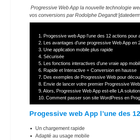
Progressive Web App la nouvelle technologie web d
vos conversions par Rodolphe Degandt
[datederm
1.
Progessive web App l’une des 12 actions pour a
2.
Les avantages d’une progressive Web App en 
3.
Une application mobile plus rapide
4.
Sécurisée
5.
Les fonctions interactives d’une vraie app mobi
6.
Rapide et Interactive = Conversion en hausse
7.
Des exemples de Progressive Web pour découvri
8.
Envie de lancer votre premier Progressive Web
9.
Alors, Progressive Web App est-elle LA solution
10.
Comment passer son site WordPress en Pro
Progessive web App l’une des 12 
Un chargement rapide
Adapté au usage mobile