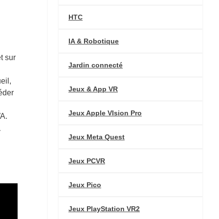
HTC
IA & Robotique
t sur
Jardin connecté
eil,
Jeux & App VR
éder
Jeux Apple VIsion Pro
WA.
+
Jeux Meta Quest
Jeux PCVR
Jeux Pico
Jeux PlayStation VR2