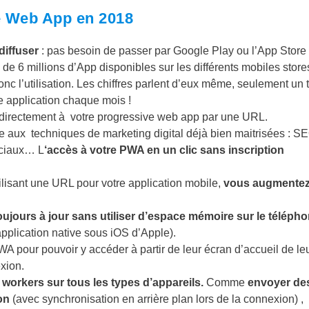
e Web App en 2018
diffuser
: pas besoin de passer par Google Play ou l’App Store
 de 6 millions d’App disponibles sur les différents mobiles stores
onc l’utilisation. Les chiffres parlent d’eux même, seulement un t
e application chaque mois !
t directement à votre progressive web app par une URL.
 aux techniques de marketing digital déjà bien maitrisées : S
ociaux… L
‘accès à votre PWA en un clic sans inscription
ilisant une URL pour votre application mobile,
vous augmentez
ujours à jour sans utiliser d’espace mémoire sur le téléph
plication native sous iOS d’Apple).
a PWA pour pouvoir y accéder à partir de leur écran d’accueil de le
xion.
es workers sur tous les types d’appareils.
Comme
envoyer de
on
(avec synchronisation en arrière plan lors de la connexion) ,