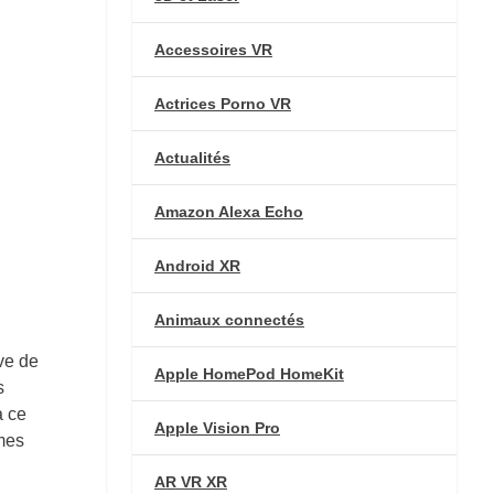
Accessoires VR
Actrices Porno VR
Actualités
Amazon Alexa Echo
Android XR
Animaux connectés
ive de
Apple HomePod HomeKit
s
à ce
Apple Vision Pro
mes
AR VR XR