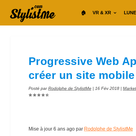
🏠︎
VR & XR
LUNE
Progressive Web App
créer un site mobile
Posté par
Rodolphe de StylistMe
|
16 Fév 2018
|
Market
Mise à jour
6 ans ago
par
Rodolphe de StylistMe