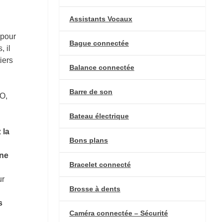
Assistants Vocaux
 pour
Bague connectée
, il
iers
Balance connectée
Barre de son
EO,
Bateau électrique
 la
Bons plans
one
Bracelet connecté
ur
Brosse à dents
s
Caméra connectée – Sécurité