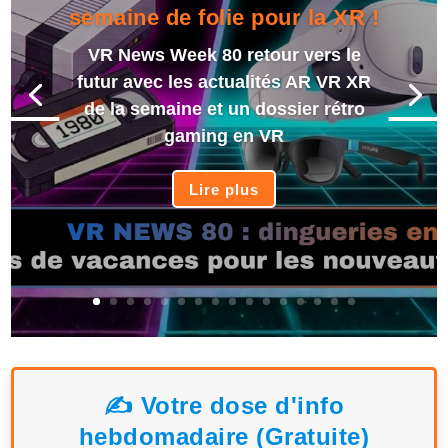
semaine de folie pour la XR !
VR News Week 80 retour vers le
futur avec les actualités AR VR XR
de la semaine et un dossier rétro
gaming en VR
Lire plus
✍️ Votre dose d'info
hebdomadaire (Gratuite)