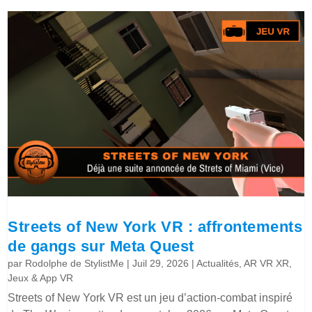
Streets of New York VR : affrontements
de gangs sur Meta Quest
par
Rodolphe de StylistMe
|
Juil 29, 2026
|
Actualités
,
AR VR XR
,
Jeux & App VR
Streets of New York VR est un jeu d’action-combat inspiré