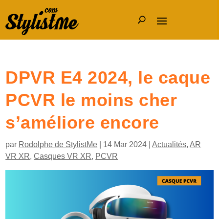
DPVR E4 2024, le caque
PCVR le moins cher
s’améliore encore
par
Rodolphe de StylistMe
|
14 Mar 2024
|
Actualités
,
AR
VR XR
,
Casques VR XR
,
PCVR