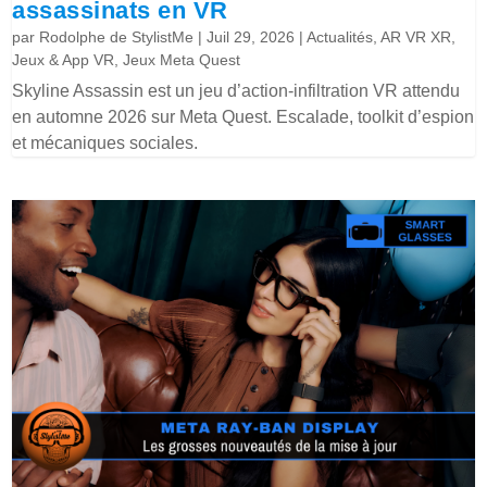
assassinats en VR
par
Rodolphe de StylistMe
|
Juil 29, 2026
|
Actualités
,
AR VR XR
,
Jeux & App VR
,
Jeux Meta Quest
Skyline Assassin est un jeu d’action-infiltration VR attendu
en automne 2026 sur Meta Quest. Escalade, toolkit d’espion
et mécaniques sociales.