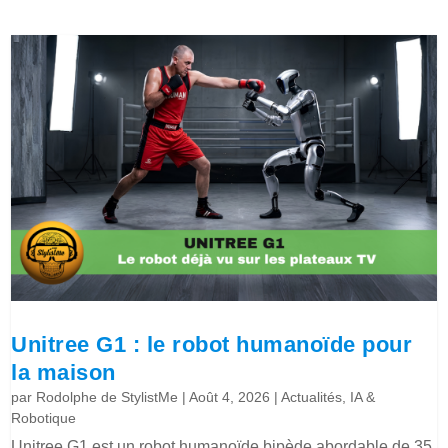
Unitree G1 : le robot humanoïde pour
la maison
par
Rodolphe de StylistMe
|
Août 4, 2026
|
Actualités
,
IA &
Robotique
Unitree G1 est un robot humanoïde bipède abordable de 35