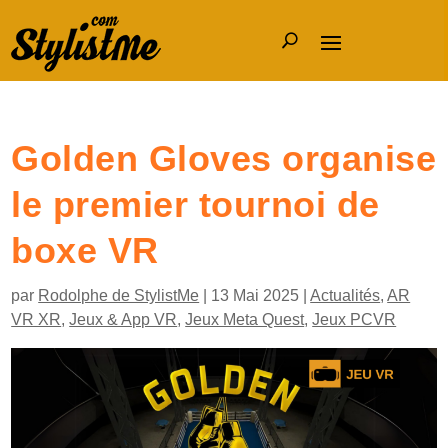
Golden Gloves organise
le premier tournoi de
boxe VR
par
Rodolphe de StylistMe
|
13 Mai 2025
|
Actualités
,
AR
VR XR
,
Jeux & App VR
,
Jeux Meta Quest
,
Jeux PCVR