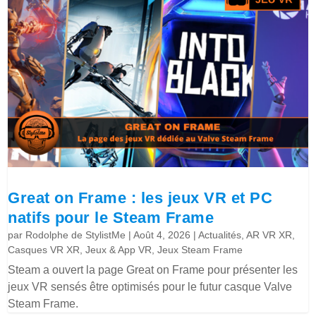
Great on Frame : les jeux VR et PC
natifs pour le Steam Frame
par
Rodolphe de StylistMe
|
Août 4, 2026
|
Actualités
,
AR VR XR
,
Casques VR XR
,
Jeux & App VR
,
Jeux Steam Frame
Steam a ouvert la page Great on Frame pour présenter les
jeux VR sensés être optimisés pour le futur casque Valve
Steam Frame.