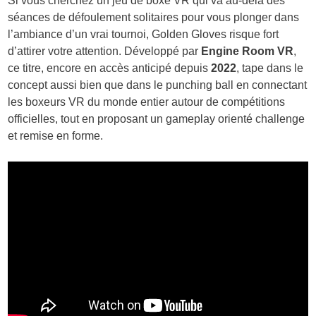
Si vous cherchez un jeu de boxe VR qui va au-delà des
séances de défoulement solitaires pour vous plonger dans
l’ambiance d’un vrai tournoi, Golden Gloves risque fort
d’attirer votre attention. Développé par
Engine Room VR
,
ce titre, encore en accès anticipé depuis
2022
, tape dans le
concept aussi bien que dans le punching ball en connectant
les boxeurs VR du monde entier autour de compétitions
officielles, tout en proposant un gameplay orienté challenge
et remise en forme.