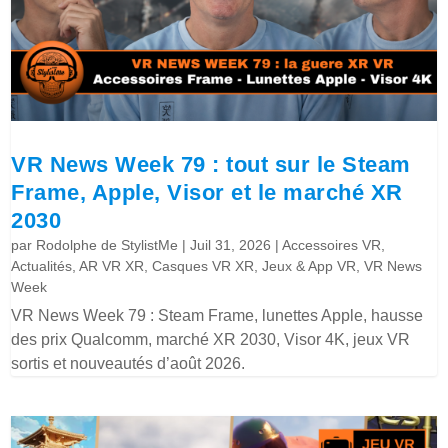
VR News Week 79 : tout sur le Steam
Frame, Apple, Visor et le marché XR
2030
par
Rodolphe de StylistMe
|
Juil 31, 2026
|
Accessoires VR
,
Actualités
,
AR VR XR
,
Casques VR XR
,
Jeux & App VR
,
VR News
Week
VR News Week 79 : Steam Frame, lunettes Apple, hausse
des prix Qualcomm, marché XR 2030, Visor 4K, jeux VR
sortis et nouveautés d’août 2026.