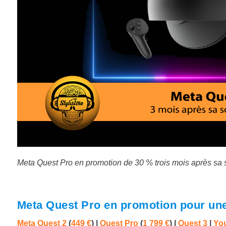
Meta Quest Pro en promotion de 30 % trois mois après sa 
Meta Quest Pro en promotion pour une 
Meta Quest 2
(
449 €
) |
Quest Pro
(
1 799 €
)
|
Quest 3
|
You