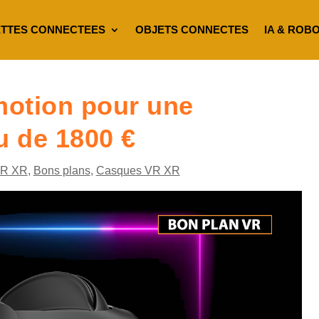
TTES CONNECTEES
OBJETS CONNECTES
IA & ROB
motion pour une
u de 1800 €
VR XR
,
Bons plans
,
Casques VR XR