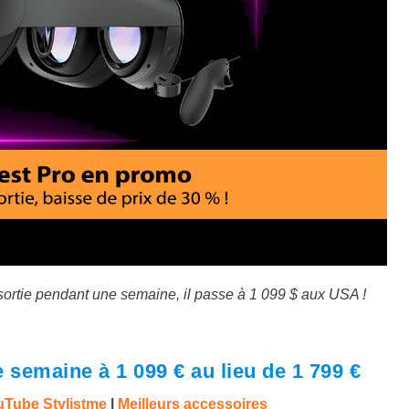
sortie pendant une semaine, il passe à 1 099 $ aux USA !
semaine à 1 099 € au lieu de 1 799 €
Tube Stylistme
|
Meilleurs accessoires