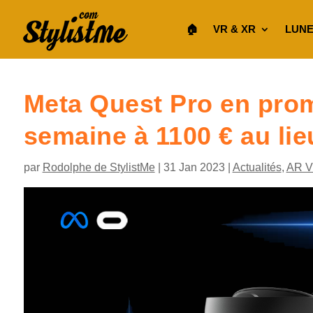
🏠︎
VR & XR
LUNE
Meta Quest Pro en pro
semaine à 1100 € au lie
par
Rodolphe de StylistMe
|
31 Jan 2023
|
Actualités
,
AR 