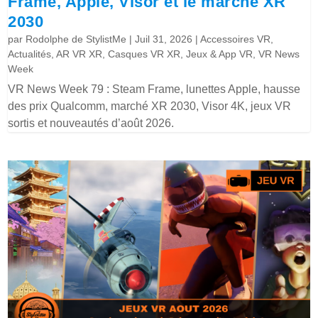
Frame, Apple, Visor et le marché XR
2030
par
Rodolphe de StylistMe
|
Juil 31, 2026
|
Accessoires VR
,
Actualités
,
AR VR XR
,
Casques VR XR
,
Jeux & App VR
,
VR News
Week
VR News Week 79 : Steam Frame, lunettes Apple, hausse
des prix Qualcomm, marché XR 2030, Visor 4K, jeux VR
sortis et nouveautés d’août 2026.