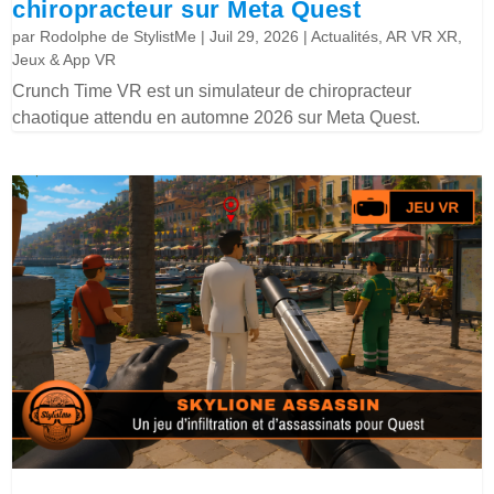
chiropracteur sur Meta Quest
par
Rodolphe de StylistMe
|
Juil 29, 2026
|
Actualités
,
AR VR XR
,
Jeux & App VR
Crunch Time VR est un simulateur de chiropracteur
chaotique attendu en automne 2026 sur Meta Quest.