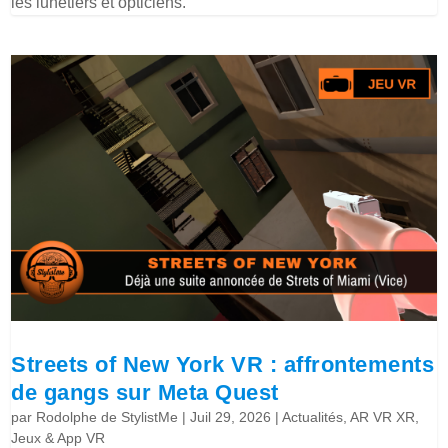
les lunetiers et opticiens.
Streets of New York VR : affrontements
de gangs sur Meta Quest
par
Rodolphe de StylistMe
|
Juil 29, 2026
|
Actualités
,
AR VR XR
,
Jeux & App VR