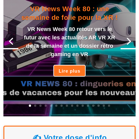
VR News Week 80 : une
semaine de folie pour la XR !
VR News Week 80 retour vers le
futur avec les actualités AR VR XR
de la semaine et un dossier rétro
gaming en VR
Lire plus
✍️ Votre dose d'info