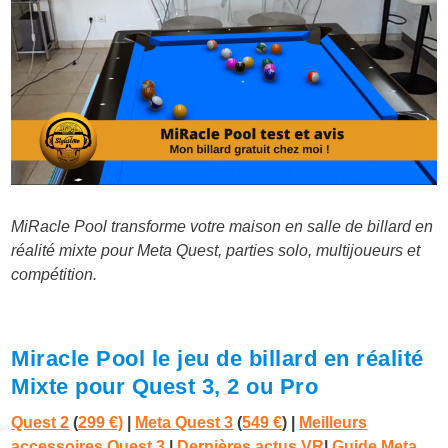
MiRacle Pool transforme votre maison en salle de billard en
réalité mixte pour Meta Quest, parties solo, multijoueurs et
compétition.
Miracle Pool le jeu de billard en réalité
Mixte pour Quest 3, 2 ou Pro
Quest 2
(
299 €)
|
Meta Quest 3
(
549 €
)
|
Meilleurs
accessoires Quest 3
|
Dernières actus VR
|
Guide Meta