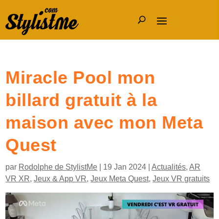
Miracle Pool mon
billard gratuit à la
maison avec mon Meta
Quest
par
Rodolphe de StylistMe
|
19 Jan 2024
|
Actualités
,
AR
VR XR
,
Jeux & App VR
,
Jeux Meta Quest
,
Jeux VR gratuits