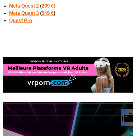
Meta Quest 2
(
299 €)
Meta Quest 3
(
549 €
)
Quest Pro
.