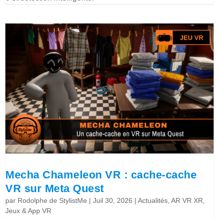
Mecha Chameleon VR : cache-cache
VR sur Meta Quest
par
Rodolphe de StylistMe
|
Juil 30, 2026
|
Actualités
,
AR VR XR
,
Jeux & App VR