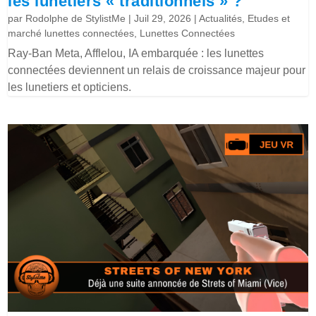
les lunetiers « traditionnels » ?
par
Rodolphe de StylistMe
|
Juil 29, 2026
|
Actualités
,
Etudes et
marché lunettes connectées
,
Lunettes Connectées
Ray-Ban Meta, Afflelou, IA embarquée : les lunettes
connectées deviennent un relais de croissance majeur pour
les lunetiers et opticiens.