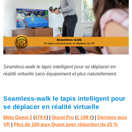
Seamless-walk le tapis intelligent pour se déplacer en
réalité virtuelle sans équipement et plus naturellement.
Seamless-walk le tapis intelligent pour
se déplacer en réalité virtuelle
Meta Quest 2
(
479 €
) |
Quest Pro
(
1 199 €
)
|
Derniers jeux
VR
|
Plus de 100 jeux Quest avec réduction de 25 %