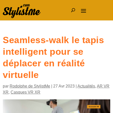
Seamless-walk le tapis
intelligent pour se
déplacer en réalité
virtuelle
par
Rodolphe de StylistMe
|
27 Avr 2023
|
Actualités
,
AR VR
XR
,
Casques VR XR