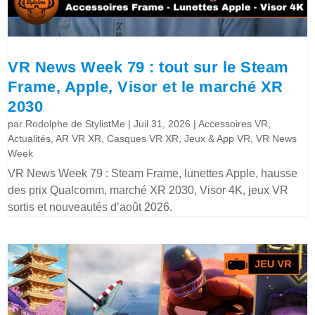
VR News Week 79 : tout sur le Steam
Frame, Apple, Visor et le marché XR
2030
par
Rodolphe de StylistMe
|
Juil 31, 2026
|
Accessoires VR
,
Actualités
,
AR VR XR
,
Casques VR XR
,
Jeux & App VR
,
VR News
Week
VR News Week 79 : Steam Frame, lunettes Apple, hausse
des prix Qualcomm, marché XR 2030, Visor 4K, jeux VR
sortis et nouveautés d’août 2026.