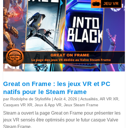
Great on Frame : les jeux VR et PC
natifs pour le Steam Frame
par
Rodolphe de StylistMe
|
Août 4, 2026
|
Actualités
,
AR VR XR
,
Casques VR XR
,
Jeux & App VR
,
Jeux Steam Frame
Steam a ouvert la page Great on Frame pour présenter les
jeux VR sensés être optimisés pour le futur casque Valve
Steam Frame.