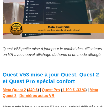
Quest V53 petite mise à jour pour le confort des utilisateurs
en VR avec nouvel affichage du home et un mode allongé.
Quest V53 mise à jour Quest, Quest 2
et Quest Pro spécial confort
Meta Quest 2
(
449 €
) |
Quest Pro
(
1 199 € -33 %
)
|
Meta
Quest 3
|
Dernières actus VR