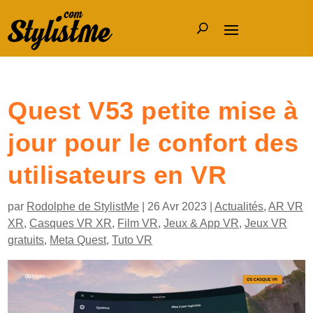
Quest V53 petite mise à
jour pour le confort des
utilisateurs en VR
par
Rodolphe de StylistMe
|
26 Avr 2023
|
Actualités
,
AR VR
XR
,
Casques VR XR
,
Film VR
,
Jeux & App VR
,
Jeux VR
gratuits
,
Meta Quest
,
Tuto VR