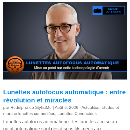
Lunettes autofocus automatique : entre
révolution et miracles
par
Rodolphe de StylistMe
|
Août 6, 2026
|
Actualités
,
Etudes et
marché lunettes connectées
,
Lunettes Connectées
Lunettes autofocus automatique : les lunettes à mise au
point automatique sont des dispositifs médicaux