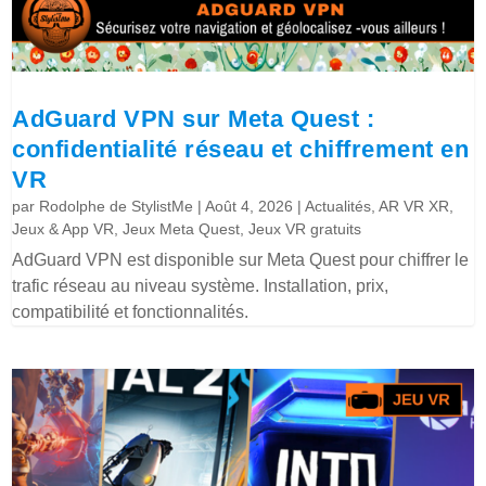
AdGuard VPN sur Meta Quest :
confidentialité réseau et chiffrement en
VR
par
Rodolphe de StylistMe
|
Août 4, 2026
|
Actualités
,
AR VR XR
,
Jeux & App VR
,
Jeux Meta Quest
,
Jeux VR gratuits
AdGuard VPN est disponible sur Meta Quest pour chiffrer le
trafic réseau au niveau système. Installation, prix,
compatibilité et fonctionnalités.