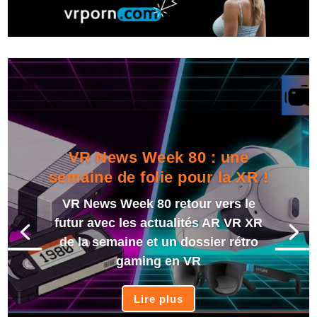
VR News Week 80 : une
semaine de folie pour la XR !
VR News Week 80 retour vers le
futur avec les actualités AR VR XR
de la semaine et un dossier rétro
gaming en VR
Lire plus