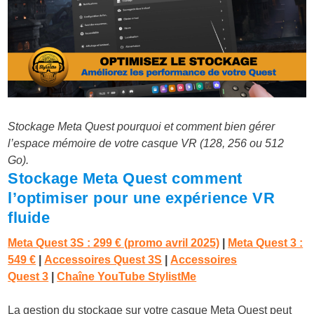
Stockage Meta Quest pourquoi et comment bien gérer
l’espace mémoire de votre casque VR (128, 256 ou 512
Go).
Stockage Meta Quest comment
l’optimiser pour une expérience VR
fluide
Meta Quest 3S : 299 € (promo avril 2025)
|
Meta Quest 3 :
549 €
|
Accessoires Quest 3S
|
Accessoires
Quest 3
|
Chaîne YouTube StylistMe
La gestion du stockage sur votre casque Meta Quest peut