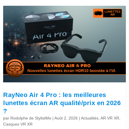
RayNeo Air 4 Pro : les meilleures
lunettes écran AR qualité/prix en 2026
?
par
Rodolphe de StylistMe
|
Août 2, 2026
|
Actualités
,
AR VR XR
,
Casques VR XR