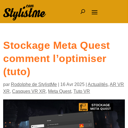
Stockage Meta Quest
comment l’optimiser
(tuto)
par
Rodolphe de StylistMe
|
16 Avr 2025
|
Actualités
,
AR VR
XR
,
Casques VR XR
,
Meta Quest
,
Tuto VR