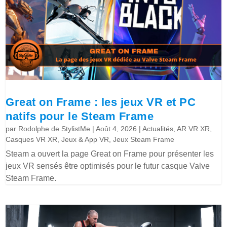
Great on Frame : les jeux VR et PC
natifs pour le Steam Frame
par
Rodolphe de StylistMe
|
Août 4, 2026
|
Actualités
,
AR VR XR
,
Casques VR XR
,
Jeux & App VR
,
Jeux Steam Frame
Steam a ouvert la page Great on Frame pour présenter les
jeux VR sensés être optimisés pour le futur casque Valve
Steam Frame.