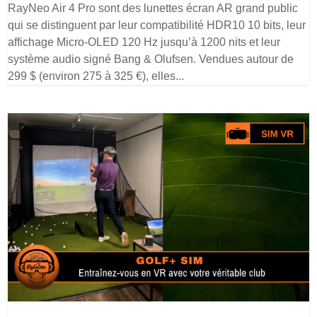
RayNeo Air 4 Pro sont des lunettes écran AR grand public
qui se distinguent par leur compatibilité HDR10 10 bits, leur
affichage Micro-OLED 120 Hz jusqu’à 1200 nits et leur
système audio signé Bang & Olufsen. Vendues autour de
299 $ (environ 275 à 325 €), elles...