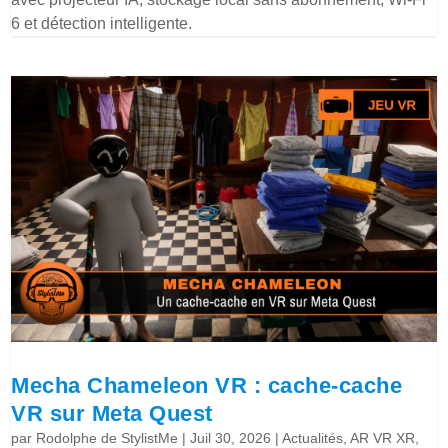
6 et détection intelligente.
Mecha Chameleon VR : cache-cache
VR sur Meta Quest
par
Rodolphe de StylistMe
|
Juil 30, 2026
|
Actualités
,
AR VR XR
,