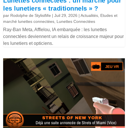
Lunettes connectées : un marché pour
les lunetiers « traditionnels » ?
par
Rodolphe de StylistMe
|
Juil 29, 2026
|
Actualités
,
Etudes et
marché lunettes connectées
,
Lunettes Connectées
Ray-Ban Meta, Afflelou, IA embarquée : les lunettes
connectées deviennent un relais de croissance majeur pour
les lunetiers et opticiens.