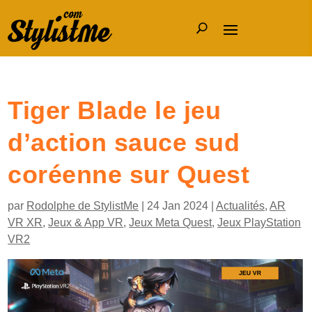
Tiger Blade le jeu
d’action sauce sud
coréenne sur Quest
par
Rodolphe de StylistMe
|
24 Jan 2024
|
Actualités
,
AR
VR XR
,
Jeux & App VR
,
Jeux Meta Quest
,
Jeux PlayStation
VR2