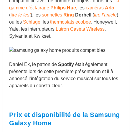
compatibilité avec de nombreux objets connectés :
la
gamme d’éclairage
Philips Hue
,
les
caméras
Arlo
(
li
re le test
), les
sonnettes
Ring
Dorbell
(
lire l’article
)
ou les
Schlage
, les
thermostats ecobee
, Honeywell,
Yale, les interrupteurs
Lutron Caséta Wireless
,
Sylvania et Kwikset.
Daniel Ek, le patron de
Spotify
était également
présente lors de cette première présentation et il à
annoncé l’intégration du service musical sur tous les
appareils du constructeur.
Prix et disponibilité de la Samsung
Galaxy Home