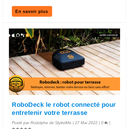
En savoir plus
RoboDeck le robot connecté pour
entretenir votre terrasse
Posté par
Rodolphe de StylistMe
|
27 Mai 2022
|
0
|