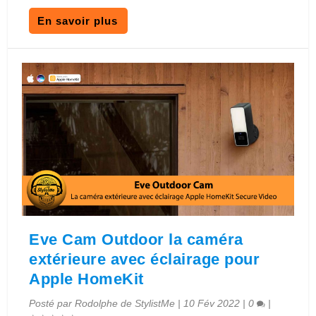
En savoir plus
Eve Cam Outdoor la caméra
extérieure avec éclairage pour
Apple HomeKit
Posté par
Rodolphe de StylistMe
|
10 Fév 2022
|
0
|