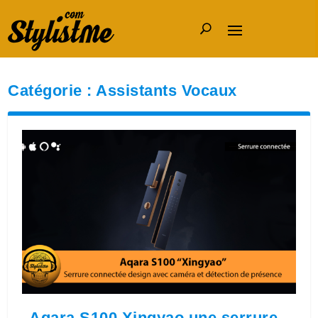
Catégorie :
Assistants Vocaux
Aqara S100 Xingyao une serrure