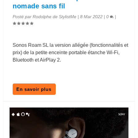
nomade sans fil
Posté par
Rodolphe de StylistMe
|
8 Mar 2022
|
0
|
Sonos Roam SL la version allégée (fonctionnalités et
prix) de la petite enceinte portable étanche Wi-Fi,
Bluetooth et AirPlay 2.
En savoir plus