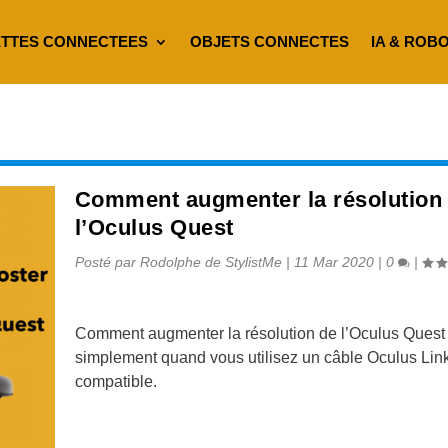
TTES CONNECTEES
OBJETS CONNECTES
IA & ROB
Comment augmenter la résolution
l’Oculus Quest
Posté par
Rodolphe de StylistMe
|
11 Mar 2020
|
0
|
Comment augmenter la résolution de l’Oculus Quest
simplement quand vous utilisez un câble Oculus Lin
compatible.