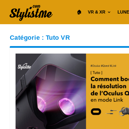
🏠︎
VR & XR
LUNE
Catégorie :
Tuto VR