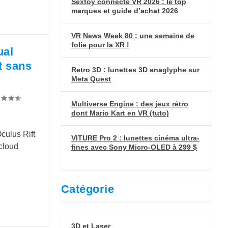
Sextoy connecté VR 2026 : le top
marques et guide d’achat 2026
VR News Week 80 : une semaine de
folie pour la XR !
ual
t sans
Retro 3D : lunettes 3D anaglyphe sur
Meta Quest
Multiverse Engine : des jeux rétro
dont Mario Kart en VR (tuto)
culus Rift
VITURE Pro 2 : lunettes cinéma ultra-
 cloud
fines avec Sony Micro-OLED à 299 $
Catégorie
3D et Laser