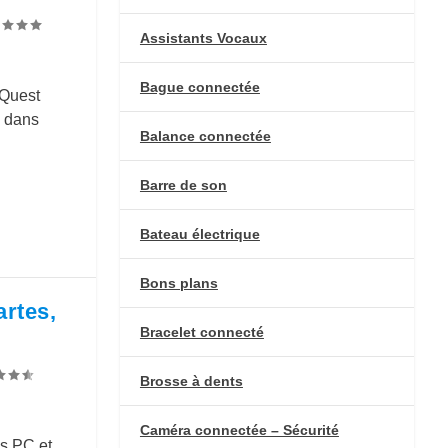
Assistants Vocaux
Bague connectée
 Quest
s dans
Balance connectée
Barre de son
Bateau électrique
Bons plans
artes,
Bracelet connecté
Brosse à dents
Caméra connectée – Sécurité
ns PC et