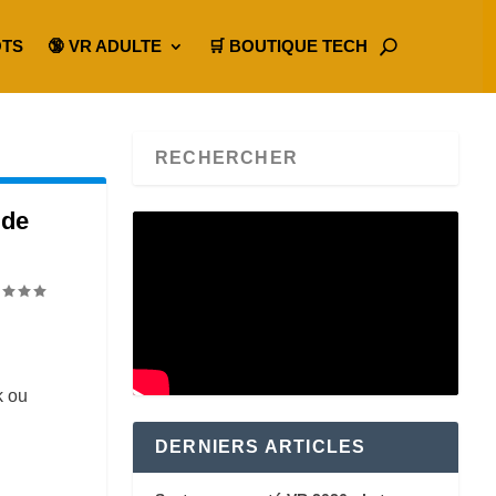
OTS
🔞 VR ADULTE
🛒 BOUTIQUE TECH
 de
k ou
DERNIERS ARTICLES