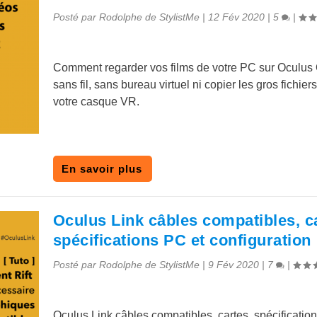
Posté par
Rodolphe de StylistMe
|
12 Fév 2020
|
5
|
Comment regarder vos films de votre PC sur Oculus
sans fil, sans bureau virtuel ni copier les gros fichier
votre casque VR.
En savoir plus
Oculus Link câbles compatibles, c
spécifications PC et configuration
Posté par
Rodolphe de StylistMe
|
9 Fév 2020
|
7
|
Oculus Link câbles compatibles, cartes, spécificatio