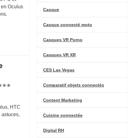
t en Oculus
Casque
ons.
Casque connecté moto
Casques VR Porno
Casques VR XR
e
CES Las Vegas
Comparatif objets connectés
Content Marketing
culus, HTC
, astuces,
Cuisine connectée
Digital RH