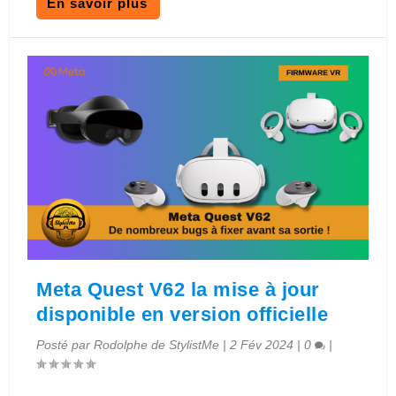
En savoir plus
Meta Quest V62 la mise à jour
disponible en version officielle
Posté par
Rodolphe de StylistMe
|
2 Fév 2024
|
0
|