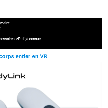
maire
R
accessoires VR déjà connue
corps entier en VR