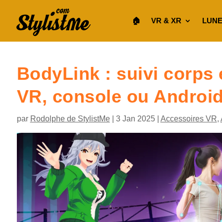
🏠︎
VR & XR
LUNE
BodyLink : suivi corps 
VR, console ou Android
par
Rodolphe de StylistMe
|
3 Jan 2025
|
Accessoires VR
,