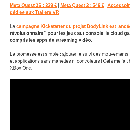
Meta Quest 3S : 329 €
|
Meta Quest 3 : 549 €
|
Accessoir
dédiée aux Trailers VR
La
campagne Kickstarter du projet BodyLink est lancé
révolutionnaire ” pour les jeux sur console, le cloud ga
compris les apps de streaming vidéo
.
La promesse est simple : ajouter le suivi des mouvements r
et applications sans manettes ni contrôleurs ! Cela me fai
XBox One.