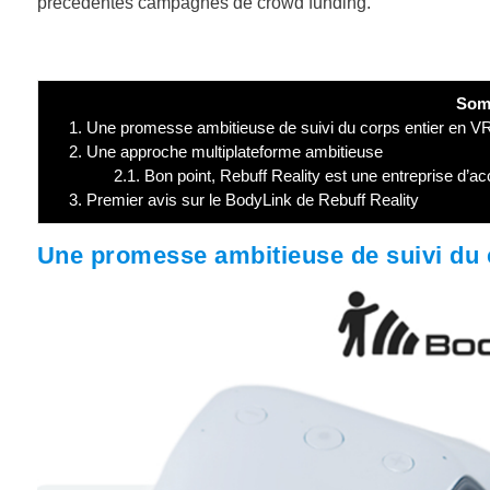
précédentes campagnes de crowd funding.
Som
1.
Une promesse ambitieuse de suivi du corps entier en V
2.
Une approche multiplateforme ambitieuse
2.1.
Bon point, Rebuff Reality est une entreprise d’
3.
Premier avis sur le BodyLink de Rebuff Reality
Une promesse ambitieuse de suivi du 