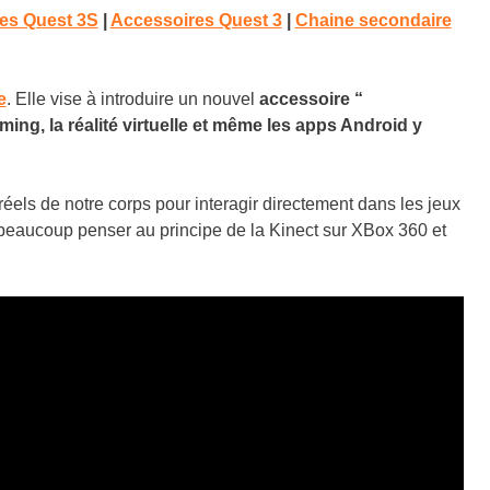
es Quest 3S
|
Accessoires Quest 3
|
Chaine secondaire
e
. Elle vise à introduire un nouvel
accessoire “
ming, la réalité virtuelle et même les apps Android y
éels de notre corps pour interagir directement dans les jeux
t beaucoup penser au principe de la Kinect sur XBox 360 et