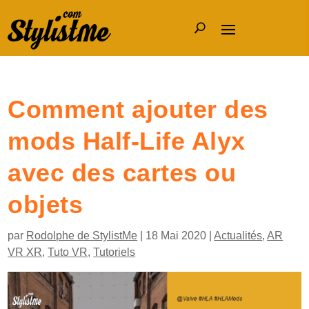
Comment ajouter des
mods Half-Life Alyx
avec des cartes ou
objets
par
Rodolphe de StylistMe
|
18 Mai 2020
|
Actualités
,
AR
VR XR
,
Tuto VR
,
Tutoriels