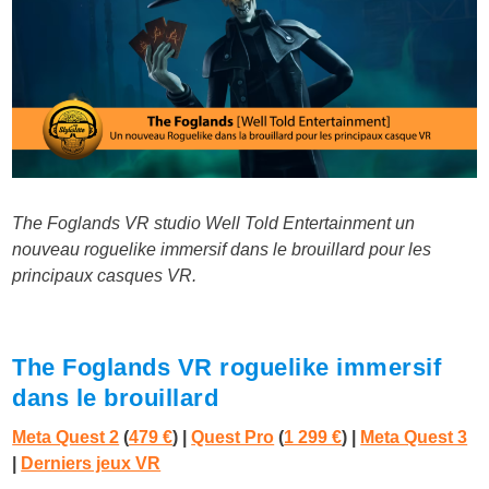
The Foglands VR studio Well Told Entertainment un
nouveau roguelike immersif dans le brouillard pour les
principaux casques VR.
The Foglands VR roguelike immersif
dans le brouillard
Meta Quest 2
(
479 €
) |
Quest Pro
(
1 299 €
)
|
Meta Quest 3
|
Derniers jeux VR