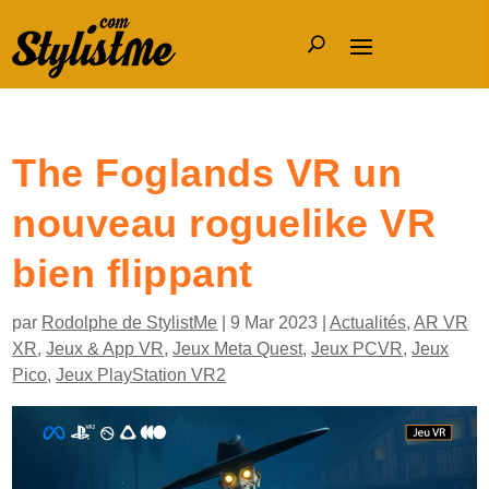
The Foglands VR un
nouveau roguelike VR
bien flippant
par
Rodolphe de StylistMe
|
9 Mar 2023
|
Actualités
,
AR VR
XR
,
Jeux & App VR
,
Jeux Meta Quest
,
Jeux PCVR
,
Jeux
Pico
,
Jeux PlayStation VR2