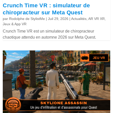
Crunch Time VR : simulateur de
chiropracteur sur Meta Quest
par
Rodolphe de StylistMe
|
Juil 29, 2026
|
Actualités
,
AR VR XR
,
Jeux & App VR
Crunch Time VR est un simulateur de chiropracteur
chaotique attendu en automne 2026 sur Meta Quest.