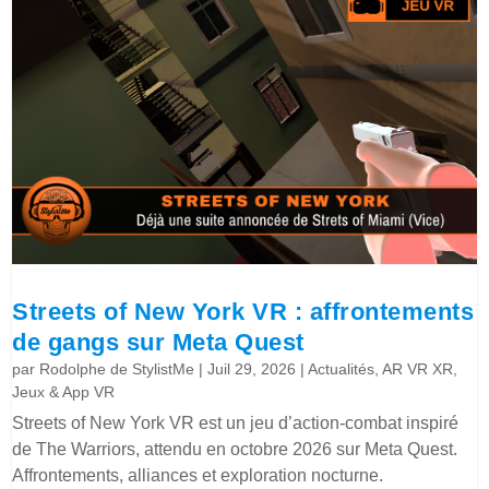
Streets of New York VR : affrontements
de gangs sur Meta Quest
par
Rodolphe de StylistMe
|
Juil 29, 2026
|
Actualités
,
AR VR XR
,
Jeux & App VR
Streets of New York VR est un jeu d’action-combat inspiré
de The Warriors, attendu en octobre 2026 sur Meta Quest.
Affrontements, alliances et exploration nocturne.