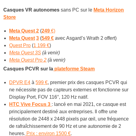
Casques VR autonomes
sans PC sur le
Meta Horizon
Store
Meta Quest 2
(
249
€)
Meta Quest
3
(
549 €
avec Asgard’s Wrath 2 offert)
Quest Pro
(
1 199 €
)
Meta Quest 3S
(à venir)
Meta Quest Pro 2
(à venir)
Casques PCVR sur la
plateforme Steam
DPVR E4
à
599 €
, premier prix des casques PCVR qui
ne nécessite pas de capteurs externes et fonctionne sur
Display Port, FOV 116°, 120 Hz natif.
HTC Vive Focus 3
: lancé en mai 2021, ce casque est
principalement destiné aux entreprises. Il offre une
résolution de 2448 x 2448 pixels par œil, une fréquence
de rafraîchissement de 90 Hz et une autonomie de 2
heures.
Prix : environ 1500 €
.