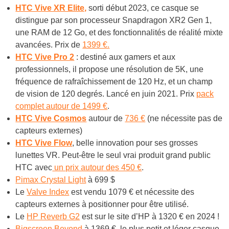
HTC Vive XR Elite,
sorti début 2023, ce casque se
distingue par son processeur Snapdragon XR2 Gen 1,
une RAM de 12 Go, et des fonctionnalités de réalité mixte
avancées. Prix de
1399 €.
HTC Vive Pro 2
: destiné aux gamers et aux
professionnels, il propose une résolution de 5K, une
fréquence de rafraîchissement de 120 Hz, et un champ
de vision de 120 degrés. Lancé en juin 2021. Prix
pack
complet autour de 1499 €
.
HTC Vive Cosmos
autour de
736 €
(ne nécessite pas de
capteurs externes)
HTC Vive Flow
, belle innovation pour ses grosses
lunettes VR. Peut-être le seul vrai produit grand public
HTC avec
un prix autour des 450 €
.
Pimax Crystal Light
à 699 $
Le
Valve Index
est vendu 1079 € et nécessite des
capteurs externes à positionner pour être utilisé.
Le
HP Reverb G2
est sur le site d’HP à 1320 € en 2024 !
Bigscreen Beyond
à 1369 €, le plus petit et léger casque