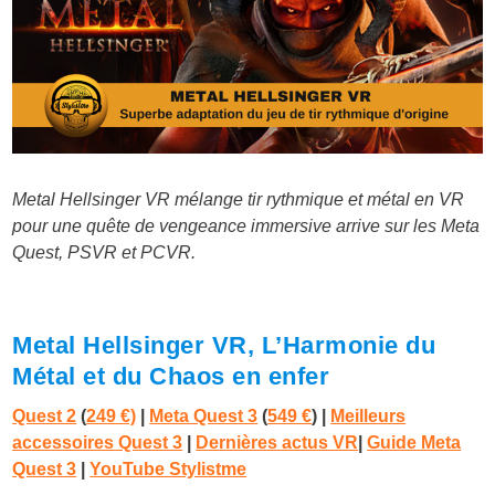
Metal Hellsinger VR mélange tir rythmique et métal en VR
pour une quête de vengeance immersive arrive sur les Meta
Quest, PSVR et PCVR.
Metal Hellsinger VR, L’Harmonie du
Métal et du Chaos en enfer
Quest 2
(
249 €)
|
Meta Quest 3
(
549 €
)
|
Meilleurs
accessoires Quest 3
|
Dernières actus VR
|
Guide Meta
Quest 3
|
YouTube Stylistme