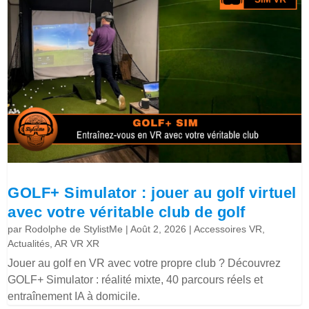
GOLF+ Simulator : jouer au golf virtuel
avec votre véritable club de golf
par
Rodolphe de StylistMe
|
Août 2, 2026
|
Accessoires VR
,
Actualités
,
AR VR XR
Jouer au golf en VR avec votre propre club ? Découvrez
GOLF+ Simulator : réalité mixte, 40 parcours réels et
entraînement IA à domicile.