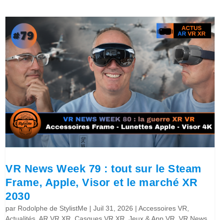
VR News Week 79 : tout sur le Steam
Frame, Apple, Visor et le marché XR
2030
par
Rodolphe de StylistMe
|
Juil 31, 2026
|
Accessoires VR
,
Actualités
,
AR VR XR
,
Casques VR XR
,
Jeux & App VR
,
VR News