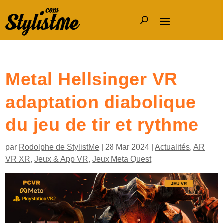
Metal Hellsinger VR
adaptation diabolique
du jeu de tir et rythme
par
Rodolphe de StylistMe
|
28 Mar 2024
|
Actualités
,
AR
VR XR
,
Jeux & App VR
,
Jeux Meta Quest