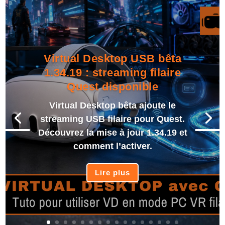
Virtual Desktop USB bêta
1.34.19 : streaming filaire
Quest disponible
Virtual Desktop bêta ajoute le
streaming USB filaire pour Quest.
Découvrez la mise à jour 1.34.19 et
comment l’activer.
Lire plus