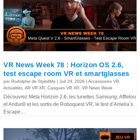
VR News Week 78 : Horizon OS 2.6,
test escape room VR et smartglasses
par
Rodolphe de StylistMe
|
Juil 24, 2026
|
Accessoires VR
,
Actualités
,
AR VR XR
,
Casques VR XR
,
VR News Week
Découvrez Meta Horizon 2.6, les lunettes Samsung, Afflelou
et Andurill et les sortis de Roboquest VR, le test d’Amelia’s
Escape…