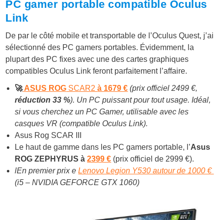
PC gamer portable compatible Oculus
Link
De par le côté mobile et transportable de l’Oculus Quest, j’ai
sélectionné des PC gamers portables. Évidemment, la
plupart des PC fixes avec une des cartes graphiques
compatibles Oculus Link feront parfaitement l’affaire.
🚀
ASUS ROG
SCAR2
à 1679 €
(prix officiel 2499 €,
réduction 33 %
). Un PC puissant pour tout usage. Idéal,
si vous cherchez un PC Gamer, utilisable avec les
casques VR (compatible Oculus Link).
Asus Rog SCAR III
Le haut de gamme dans les PC gamers portable, l’
Asus
ROG ZEPHYRUS à
2399 €
(prix officiel de 2999 €).
lEn premier prix e
Lenovo Legion Y530 autour de 1000 €
(
i5 – NVIDIA GEFORCE GTX 1060)