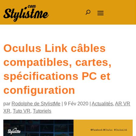
Oculus Link câbles
compatibles, cartes,
spécifications PC et
configuration
par
Rodolphe de StylistMe
|
9 Fév 2020
|
Actualités
,
AR VR
XR
,
Tuto VR
,
Tutoriels