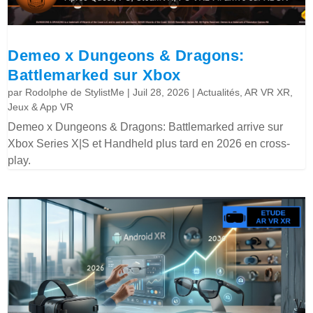
Demeo x Dungeons & Dragons:
Battlemarked sur Xbox
par
Rodolphe de StylistMe
|
Juil 28, 2026
|
Actualités
,
AR VR XR
,
Jeux & App VR
Demeo x Dungeons & Dragons: Battlemarked arrive sur
Xbox Series X|S et Handheld plus tard en 2026 en cross-
play.