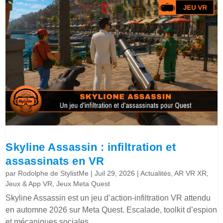
Skyline Assassin : infiltration et
assassinats en VR
par
Rodolphe de StylistMe
|
Juil 29, 2026
|
Actualités
,
AR VR XR
,
Jeux & App VR
,
Jeux Meta Quest
Skyline Assassin est un jeu d’action-infiltration VR attendu
en automne 2026 sur Meta Quest. Escalade, toolkit d’espion
et mécaniques sociales.