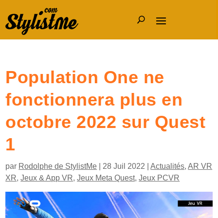
Population One ne
fonctionnera plus en
octobre 2022 sur Quest
1
par
Rodolphe de StylistMe
|
28 Juil 2022
|
Actualités
,
AR VR
XR
,
Jeux & App VR
,
Jeux Meta Quest
,
Jeux PCVR