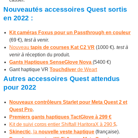
Nouveautés accessoires Quest sortis
en 2022 :
Kit caméras Foxus pour un Passthrough en couleur
(69 €),
test à venir.
Nouveau
tapis de courses Kat C2 VR
(1000 €).
test à
venir à
réception du produit.
Gants Haptiques SenseGlove Nova
(5400 €)
Gant haptique VR
Touchdiver
de Weart
Autres accessoires Quest attendus
pour 2022
Nouveaux contrôleurs Starlet pour Meta Quest 2 et
Quest Pro
.
Premiers gants haptiques TactGlove à 299 €
Kit de suivi corps entier Shiftall HaritoraX à 290 $
.
Skinectic
, la
nouvelle veste haptique
(française).