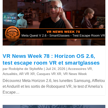
VR News Week 78 : Horizon OS 2.6,
test escape room VR et smartglasses
par
Rodolphe de StylistMe
|
Juil 24, 2026
|
Accessoires VR
,
Actualités
,
AR VR XR
,
Casques VR XR
,
VR News Week
Découvrez Meta Horizon 2.6, les lunettes Samsung, Afflelou
et Andurill et les sortis de Roboquest VR, le test d’Amelia’s
Escape…