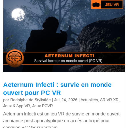
Aeternum Infecti : survie en monde
ouvert pour PC VR
par
Rodolphe de StylistMe
|
Juil 24, 2026
|
Actualités
,
AR VR XR
,
Jeux & App VR
,
Jeux PCVR
Aeternum Infecti est un jeu VR de survie en monde ouvert
ambiance post-apocalyptique en accès anticipé pour
casques PC VR sur Steam