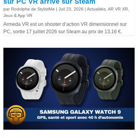
sur PC VR arrive sur Steam
par
Rodolphe de StylistMe
|
Juil 23, 2026
|
Actualités
,
AR VR XR
,
Jeux & App VR
Armeda VR est un shooter d’action VR dimensionnel sur
PC, sortie 17 juillet 2026 sur Steam au prix de 13,16 €.