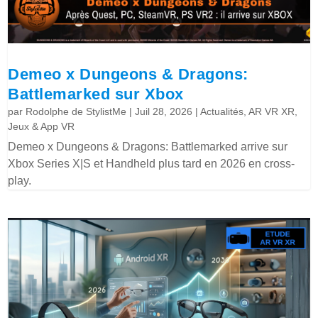
Demeo x Dungeons & Dragons:
Battlemarked sur Xbox
par
Rodolphe de StylistMe
|
Juil 28, 2026
|
Actualités
,
AR VR XR
,
Jeux & App VR
Demeo x Dungeons & Dragons: Battlemarked arrive sur
Xbox Series X|S et Handheld plus tard en 2026 en cross-
play.