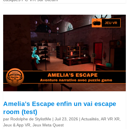
Amelia’s Escape enfin un vai escape
room (test)
par
Rodolphe de StylistMe
|
Juil 23, 2026
|
Actualités
,
AR VR XR
,
Jeux & App VR
,
Jeux Meta Quest