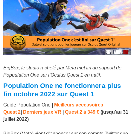
BigBox, le studio racheté par Meta met fin au support de
Poppulation One sur l’Oculus Quest 1 en natif.
Population One ne fonctionnera plus
fin octobre 2022 sur Quest 1
Guide Population One
|
Meilleurs accessoires
Quest 2
|
Derniers jeux VR
|
Quest 2 à
349 €
(
jusqu’au 31
juillet 2022)
BigBox (Meta) vient d’annoncer sur son compte Twitter que