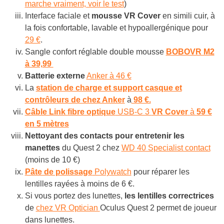
marche vraiment, voir le test
)
Interface faciale et
mousse VR Cover
en simili cuir, à
la fois confortable, lavable et hypoallergénique pour
29 €
.
Sangle confort réglable double mousse
BOBOVR M2
à 39,99
Batterie externe
Anker à 46 €
La
station de charge et support casque et
contrôleurs de chez Anker
à
98 €.
Câble Link
fibre optique
USB-C 3
VR Cover
à
59 €
en 5 mètres
Nettoyant des contacts pour entretenir les
manettes
du Quest 2 chez
WD 40 Specialist contact
(moins de 10 €)
Pâte de polissage
Polywatch
pour réparer les
lentilles rayées à moins de 6 €.
Si vous portez des lunettes,
les lentilles correctrices
de
chez VR Optician
Oculus Quest 2 permet de joueur
dans lunettes.