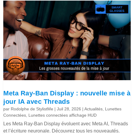
Meta Ray-Ban Display : nouvelle mise à
jour IA avec Threads
par
Rodolphe de StylistMe
|
Juil 28, 2026
|
Actualités
,
Lunettes
Connectées
,
Lunettes connectées affichage HUD
Les Meta Ray-Ban Display évoluent avec Meta AI, Threads
et l’écriture neuronale. Découvrez tous les nouveautés.