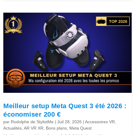
Meilleur setup Meta Quest 3 été 2026 :
économiser 200 €
par
Rodolphe de StylistMe
|
Juil 28, 2026
|
Accessoires VR
,
Actualités
,
AR VR XR
,
Bons plans
,
Meta Quest