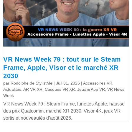
VR News Week 79 : tout sur le Steam
Frame, Apple, Visor et le marché XR
2030
par
Rodolphe de StylistMe
|
Juil 31, 2026
|
Accessoires VR
,
Actualités
,
AR VR XR
,
Casques VR XR
,
Jeux & App VR
,
VR News
Week
VR News Week 79 : Steam Frame, lunettes Apple, hausse
des prix Qualcomm, marché XR 2030, Visor 4K, jeux VR
sortis et nouveautés d’août 2026.