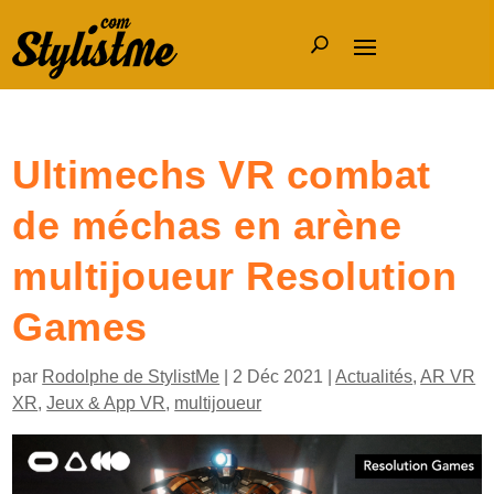
Ultimechs VR combat
de méchas en arène
multijoueur Resolution
Games
par
Rodolphe de StylistMe
|
2 Déc 2021
|
Actualités
,
AR VR
XR
,
Jeux & App VR
,
multijoueur