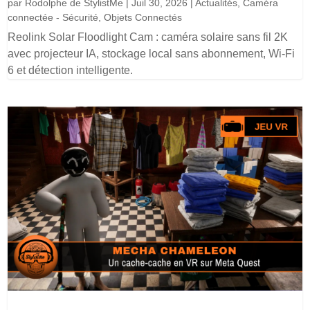
par
Rodolphe de StylistMe
|
Juil 30, 2026
|
Actualités
,
Caméra
connectée - Sécurité
,
Objets Connectés
Reolink Solar Floodlight Cam : caméra solaire sans fil 2K
avec projecteur IA, stockage local sans abonnement, Wi-Fi
6 et détection intelligente.