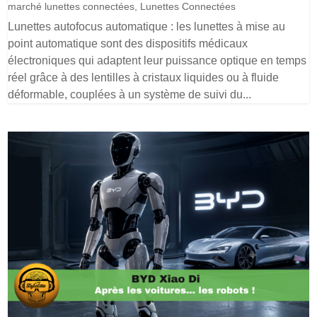
marché lunettes connectées
,
Lunettes Connectées
Lunettes autofocus automatique : les lunettes à mise au
point automatique sont des dispositifs médicaux
électroniques qui adaptent leur puissance optique en temps
réel grâce à des lentilles à cristaux liquides ou à fluide
déformable, couplées à un système de suivi du...