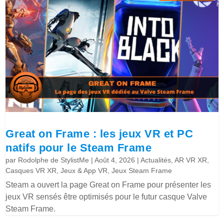
Great on Frame : les jeux VR et PC
natifs pour le Steam Frame
par
Rodolphe de StylistMe
|
Août 4, 2026
|
Actualités
,
AR VR XR
,
Casques VR XR
,
Jeux & App VR
,
Jeux Steam Frame
Steam a ouvert la page Great on Frame pour présenter les
jeux VR sensés être optimisés pour le futur casque Valve
Steam Frame.