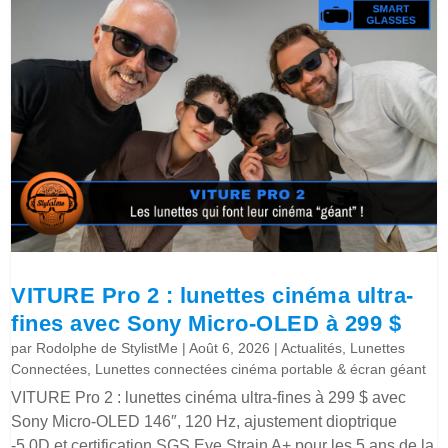
VITURE Pro 2 : lunettes cinéma ultra-
fines avec Sony Micro-OLED à 299 $
par
Rodolphe de StylistMe
|
Août 6, 2026
|
Actualités
,
Lunettes
Connectées
,
Lunettes connectées cinéma portable & écran géant
VITURE Pro 2 : lunettes cinéma ultra-fines à 299 $ avec
Sony Micro-OLED 146″, 120 Hz, ajustement dioptrique
-5.0D et certification SGS Eye Strain A+ pour les 5 ans de la