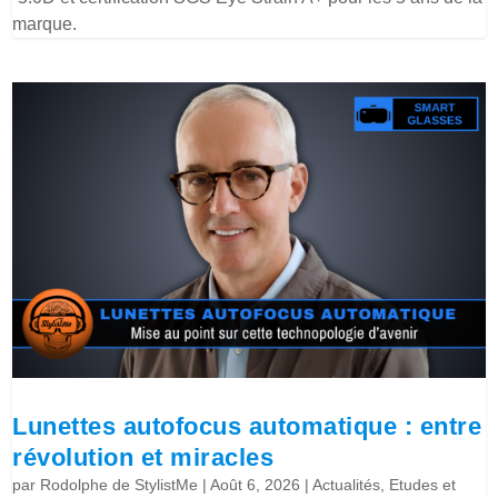
marque.
Lunettes autofocus automatique : entre
révolution et miracles
par
Rodolphe de StylistMe
|
Août 6, 2026
|
Actualités
,
Etudes et