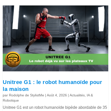
Unitree G1 : le robot humanoïde pour
la maison
par
Rodolphe de StylistMe
|
Août 4, 2026
|
Actualités
,
IA &
Robotique
Unitree G1 est un robot humanoïde bipède abordable de 35