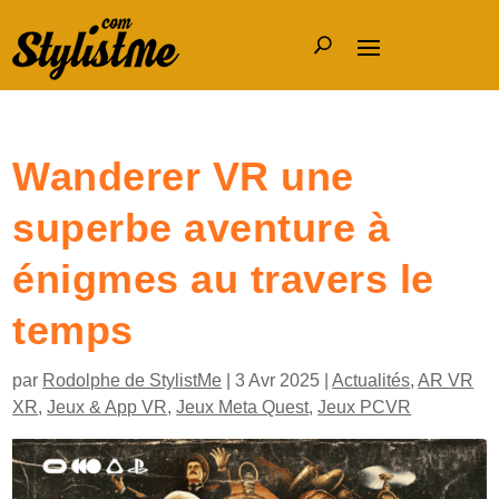
Wanderer VR une
superbe aventure à
énigmes au travers le
temps
par
Rodolphe de StylistMe
|
3 Avr 2025
|
Actualités
,
AR VR
XR
,
Jeux & App VR
,
Jeux Meta Quest
,
Jeux PCVR