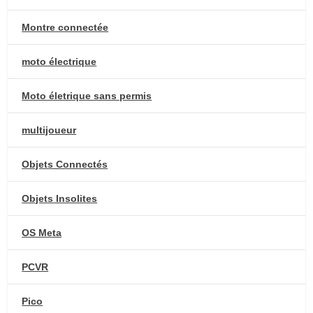
Montre connectée
moto électrique
Moto életrique sans permis
multijoueur
Objets Connectés
Objets Insolites
OS Meta
PCVR
Pico