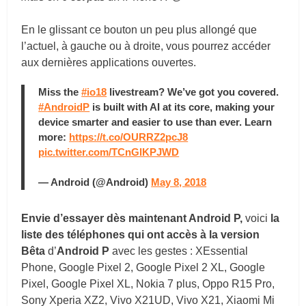
En le glissant ce bouton un peu plus allongé que
l’actuel, à gauche ou à droite, vous pourrez accéder
aux dernières applications ouvertes.
Miss the
#io18
livestream? We’ve got you covered.
#AndroidP
is built with AI at its core, making your
device smarter and easier to use than ever. Learn
more:
https://t.co/OURRZ2pcJ8
pic.twitter.com/TCnGlKPJWD
— Android (@Android)
May 8, 2018
Envie d’essayer dès maintenant Android P,
voici
la
liste des téléphones qui ont accès à la version
Bêta
d’
Android P
avec les gestes : XEssential
Phone, Google Pixel 2, Google Pixel 2 XL, Google
Pixel, Google Pixel XL, Nokia 7 plus, Oppo R15 Pro,
Sony Xperia XZ2, Vivo X21UD, Vivo X21, Xiaomi Mi