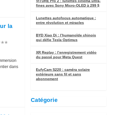
VITURE Pro 2 : lunettes cinéma ultra-
fines avec Sony Micro-OLED à 299 $
Lunettes autofocus automatique :
entre révolution et miracles
ur la
BYD Xiao Di : l’humanoïde chinois
qui défie Tesla Optimus
XR Replay : l’enregistrement vidéo
du passé pour Meta Quest
immersion
entier dans
EufyCam S220 : caméra solaire
extérieure sans fil et sans
abonnement
Catégorie