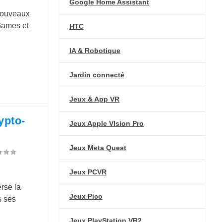
Google Home Assistant
 nouveaux
Games et
HTC
IA & Robotique
Jardin connecté
Jeux & App VR
ypto-
Jeux Apple VIsion Pro
Jeux Meta Quest
Jeux PCVR
rse la
Jeux Pico
s ses
Jeux PlayStation VR2