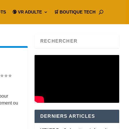
OTS
🔞 VR ADULTE
🛒 BOUTIQUE TECH
pour
tement ou
DERNIERS ARTICLES