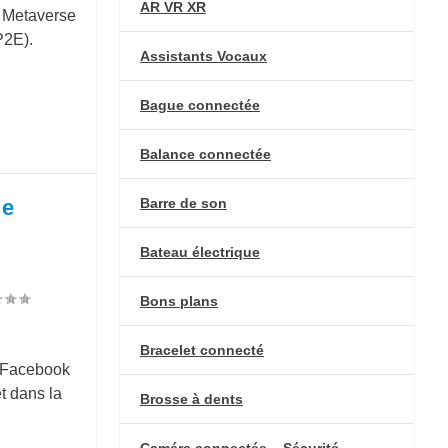
AR VR XR
e Metaverse
P2E).
Assistants Vocaux
Bague connectée
Balance connectée
Barre de son
le
Bateau électrique
Bons plans
Bracelet connecté
e Facebook
t dans la
Brosse à dents
Caméra connectée – Sécurité