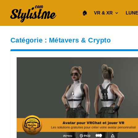
🏠︎
VR & XR
LUNE
Catégorie :
Métavers & Crypto