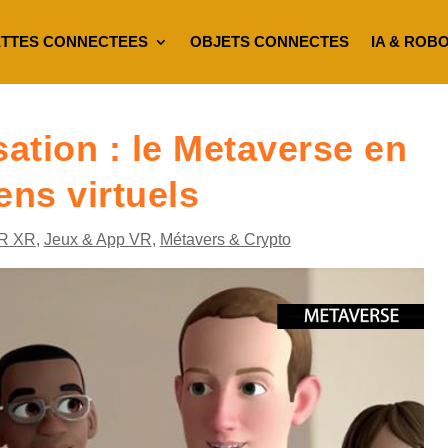
TTES CONNECTEES
OBJETS CONNECTES
IA & ROB
ation : le Metaverse en
ens virtuels
R XR
,
Jeux & App VR
,
Métavers & Crypto