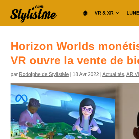
🏠︎
VR & XR
LUNE
Horizon Worlds monétis
VR ouvre la vente de bi
par
Rodolphe de StylistMe
|
18 Avr 2022
|
Actualités
,
AR V