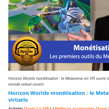
Horizon Worlds monétisation : le Metaverse en VR ouvre la
monde virtuel ouvert.
Horizon Worlds monétisation : le Meta
virtuels
Acheter
Quest 2 à
349 €
|
Meilleurs accessoires Quest 