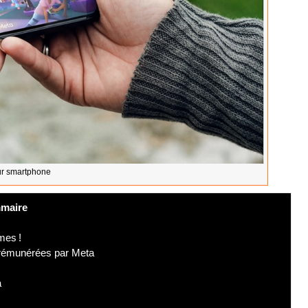
ur smartphone
maire
mes !
 rémunérées par Meta
a