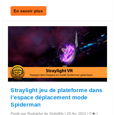
En savoir plus
Straylight jeu de plateforme dans
l’espace déplacement mode
Spiderman
Posté par
Rodolphe de StylistMe
|
29 Avr 2021
|
0
|