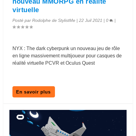
nouveau MMORPG en réalité
virtuelle
Posté par
Rodolphe de StylistMe
|
22 Juil 2021
|
0
|
NYX : The dark cyberpunk un nouveau jeu de rôle
en ligne massivement multijoueur pour casques de
réalité virtuelle PCVR et Oculus Quest
En savoir plus