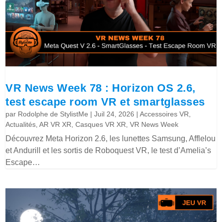
VR News Week 78 : Horizon OS 2.6,
test escape room VR et smartglasses
par
Rodolphe de StylistMe
|
Juil 24, 2026
|
Accessoires VR
,
Actualités
,
AR VR XR
,
Casques VR XR
,
VR News Week
Découvrez Meta Horizon 2.6, les lunettes Samsung, Afflelou
et Andurill et les sortis de Roboquest VR, le test d’Amelia’s
Escape…