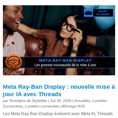
Meta Ray-Ban Display : nouvelle mise à
jour IA avec Threads
par
Rodolphe de StylistMe
|
Juil 28, 2026
|
Actualités
,
Lunettes
Connectées
,
Lunettes connectées affichage HUD
Les Meta Ray-Ban Display évoluent avec Meta AI, Threads