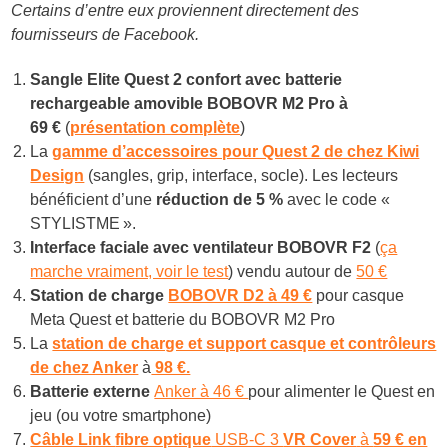
Certains d’entre eux proviennent directement des
fournisseurs de Facebook.
Sangle Elite Quest 2 confort avec batterie
rechargeable amovible BOBOVR M2 Pro à
6
9 €
(
présentation complète
)
La
gamme d’accessoires pour Quest 2 de chez Kiwi
Design
(sangles, grip, interface, socle). Les lecteurs
bénéficient d’une
réduction de 5 %
avec le code «
STYLISTME ».
Interface faciale avec ventilateur BOBOVR F2
(
ça
marche vraiment, voir le test
) vendu autour de
50 €
Station de charge
BOBOVR D2 à 49 €
pour casque
Meta Quest et batterie du BOBOVR M2 Pro
La
station de charge et support casque et contrôleurs
de chez Anker
à
98 €.
Batterie externe
Anker à 46 €
pour alimenter le Quest en
jeu (ou votre smartphone)
Câble Link
fibre optique
USB-C 3
VR Cover
à
59 € en