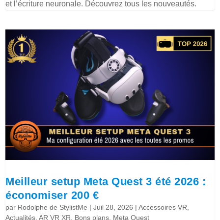
et l’écriture neuronale. Découvrez tous les nouveautés.
Meilleur setup Meta Quest 3 été 2026 :
économiser 200 €
par
Rodolphe de StylistMe
|
Juil 28, 2026
|
Accessoires VR
,
Actualités
,
AR VR XR
,
Bons plans
,
Meta Quest