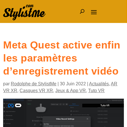
Meta Quest active enfin
les paramètres
d’enregistrement vidéo
par
Rodolphe de StylistMe
|
30 Juin 2022
|
Actualités
,
AR
VR XR
,
Casques VR XR
,
Jeux & App VR
,
Tuto VR