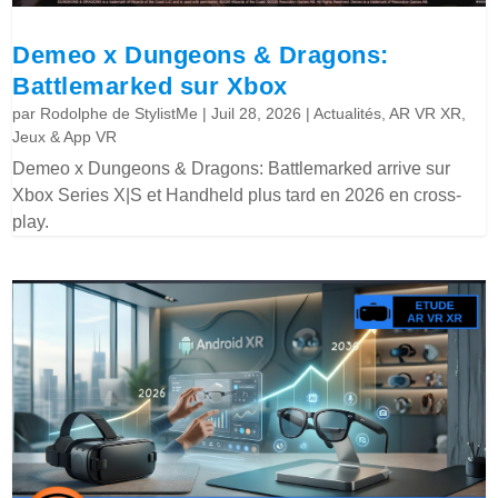
Demeo x Dungeons & Dragons:
Battlemarked sur Xbox
par
Rodolphe de StylistMe
|
Juil 28, 2026
|
Actualités
,
AR VR XR
,
Jeux & App VR
Demeo x Dungeons & Dragons: Battlemarked arrive sur
Xbox Series X|S et Handheld plus tard en 2026 en cross-
play.