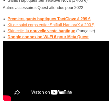
Gants Haptiques SenseGlove Nova (5 400 €)
Autres accessoires Quest attendus pour 2022
Premiers gants haptiques TactGlove à 299 €
Kit de suivi corps entier Shiftall HaritoraX à 290 $
.
Skinectic, la
nouvelle veste haptique
(française).
Dongle connexion Wi-Fi 6 pour Meta Quest
.