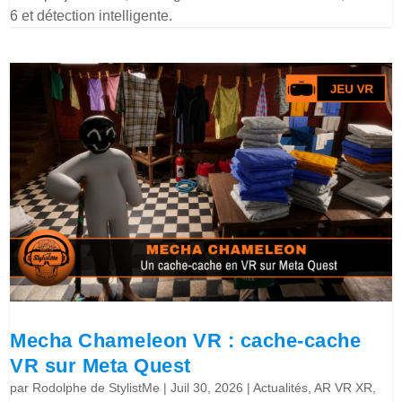
6 et détection intelligente.
Mecha Chameleon VR : cache-cache
VR sur Meta Quest
par
Rodolphe de StylistMe
|
Juil 30, 2026
|
Actualités
,
AR VR XR
,