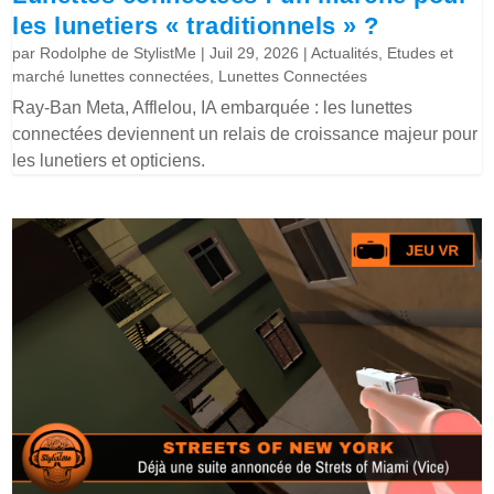
les lunetiers « traditionnels » ?
par
Rodolphe de StylistMe
|
Juil 29, 2026
|
Actualités
,
Etudes et
marché lunettes connectées
,
Lunettes Connectées
Ray-Ban Meta, Afflelou, IA embarquée : les lunettes
connectées deviennent un relais de croissance majeur pour
les lunetiers et opticiens.