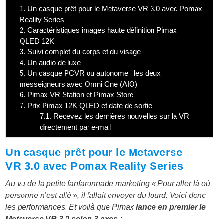
1.
Un casque prêt pour le Metaverse VR 3.0 avec Pomax
Reality Series
2.
Caractéristiques images haute définition Pimax
QLED 12K
3.
Suivi complet du corps et du visage
4.
Un audio de luxe
5.
Un casque PCVR ou autonome : les deux
messeigneurs avec Omni One (AIO)
6.
Pimax VR Station et Pimax Store
7.
Prix Pimax 12K QLED et date de sortie
7.1.
Recevez les dernières nouvelles sur la VR
directement par e-mail
Un casque prêt pour le Metaverse
VR 3.0 avec Pomax Reality Series
Au vu de la petite fanfaronnade marketing « Pour aller là où
personne n’est allé », il fallait envoyer du lourd. Voici donc
les performances. Et voilà que Pimax
lance en premier le
Metaverse VR 3.0 selon 3 axes :