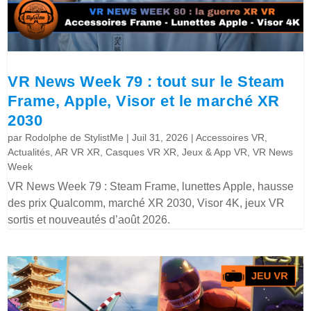
VR News Week 79 : tout sur le Steam
Frame, Apple, Visor et le marché XR
2030
par
Rodolphe de StylistMe
|
Juil 31, 2026
|
Accessoires VR
,
Actualités
,
AR VR XR
,
Casques VR XR
,
Jeux & App VR
,
VR News
Week
VR News Week 79 : Steam Frame, lunettes Apple, hausse
des prix Qualcomm, marché XR 2030, Visor 4K, jeux VR
sortis et nouveautés d’août 2026.