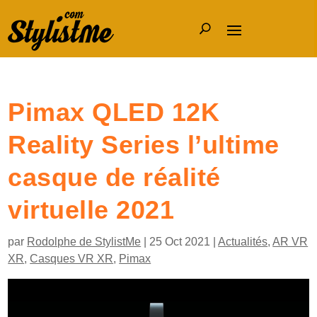
Pimax QLED 12K
Reality Series l’ultime
casque de réalité
virtuelle 2021
par
Rodolphe de StylistMe
|
25 Oct 2021
|
Actualités
,
AR VR
XR
,
Casques VR XR
,
Pimax