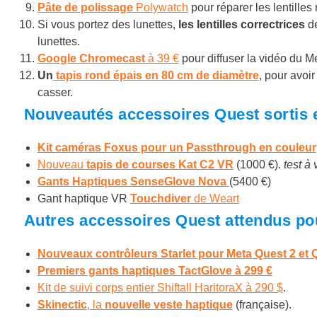
Pâte de polissage
Polywatch
pour réparer les lentilles
Si vous portez des lunettes,
les lentilles correctrices
d
lunettes.
Google Chromecast
à 39 €
pour diffuser la vidéo du M
Un
tapis rond épais en 80 cm de diamètre
, pour avoir
casser.
Nouveautés accessoires Quest sortis 
Kit caméras Foxus pour un Passthrough en couleur
Nouveau
tapis de courses Kat C2 VR
(1000 €).
test à 
Gants Haptiques SenseGlove Nova
(5400 €)
Gant haptique VR
Touchdiver
de Weart
Autres accessoires Quest attendus po
Nouveaux contrôleurs Starlet pour Meta Quest 2 et 
Premiers gants haptiques TactGlove à 299 €
Kit de suivi corps entier Shiftall HaritoraX à 290 $
.
Skinectic
, la
nouvelle veste haptique
(française).