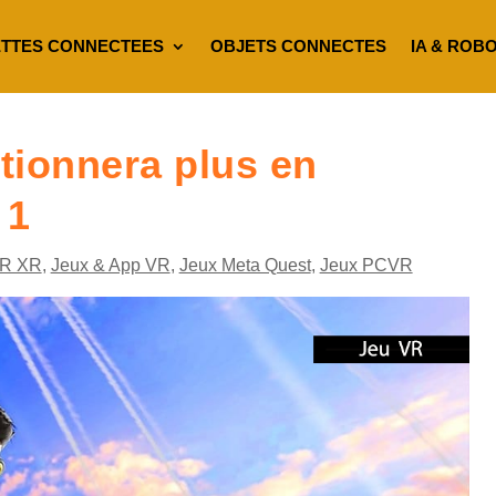
TTES CONNECTEES
OBJETS CONNECTES
IA & ROB
tionnera plus en
 1
R XR
,
Jeux & App VR
,
Jeux Meta Quest
,
Jeux PCVR