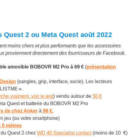
s Quest 2 ou Meta Quest août 2022
ement moins chers et plus performants que les accessoires
eux proviennent directement des fournisseurs de Facebook.
eable amovible BOBOVR M2 Pro à 6
9 €
(
présentation
 Design
(sangles, grip, interface, socle). Les lecteurs
YLISTME ».
che vraiment, voir le test
) vendu autour de
50 €
ta Quest et batterie du BOBOVR M2 Pro
rs de chez Anker
à
98 €.
en jeu (ou votre smartphone)
n 5 mètres
du Quest 2 chez
WD 40 Specialist contact
(moins de 10 €)