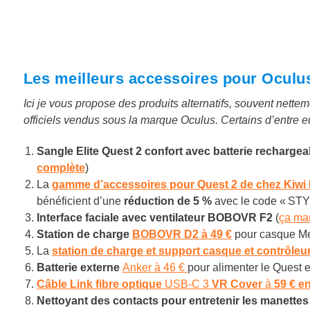
Les meilleurs accessoires pour Oculu
Ici je vous propose des produits alternatifs, souvent nett
officiels vendus sous la marque Oculus. Certains d’entre 
Sangle Elite Quest 2 confort avec batterie recharg
complète
)
La
gamme d’accessoires pour Quest 2 de chez Kiwi
bénéficient d’une
réduction de 5 %
avec le code « ST
Interface faciale avec ventilateur BOBOVR F2
(
ça mar
Station de charge
BOBOVR D2 à 49 €
pour casque Me
La
station de charge et support casque et contrôleu
Batterie externe
Anker à 46 €
pour alimenter le Quest 
Câble Link
fibre optique
USB-C 3
VR Cover
à
59 € e
Nettoyant des contacts pour entretenir les manettes