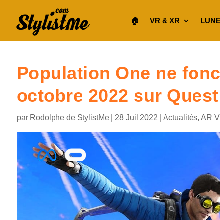
🏠︎
VR & XR
LUNE
Population One ne fonc
octobre 2022 sur Quest
par
Rodolphe de StylistMe
|
28 Juil 2022
|
Actualités
,
AR V