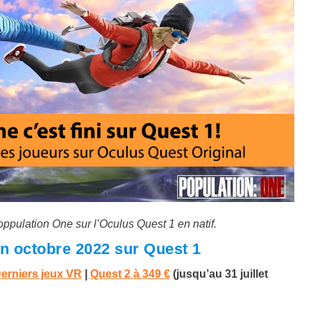
oppulation One sur l’Oculus Quest 1 en natif.
in octobre 2022 sur Quest 1
erniers jeux VR
|
Quest 2 à
349 €
(
jusqu’au 31 juillet