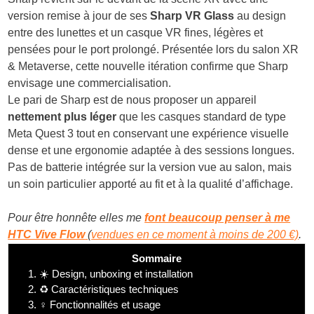
version remise à jour de ses
Sharp VR Glass
au design
entre des lunettes et un casque VR fines, légères et
pensées pour le port prolongé. Présentée lors du salon XR
& Metaverse, cette nouvelle itération confirme que Sharp
envisage une commercialisation.
Le pari de Sharp est de nous proposer un appareil
nettement plus léger
que les casques standard de type
Meta Quest 3 tout en conservant une expérience visuelle
dense et une ergonomie adaptée à des sessions longues.
Pas de batterie intégrée sur la version vue au salon, mais
un soin particulier apporté au fit et à la qualité d’affichage.
Pour être honnête elles me
font beaucoup penser à me
HTC Vive Flow
(
vendues en ce moment à moins de 200 €)
.
Sommaire
1.
☀️ Design, unboxing et installation
2.
♻️ Caractéristiques techniques
3.
♀️ Fonctionnalités et usage