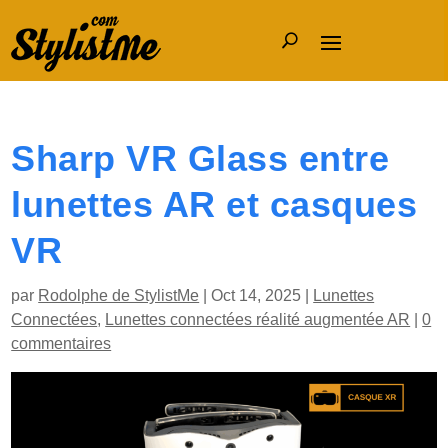
Sharp VR Glass entre
lunettes AR et casques
VR
par
Rodolphe de StylistMe
|
Oct 14, 2025
|
Lunettes
Connectées
,
Lunettes connectées réalité augmentée AR
|
0
commentaires