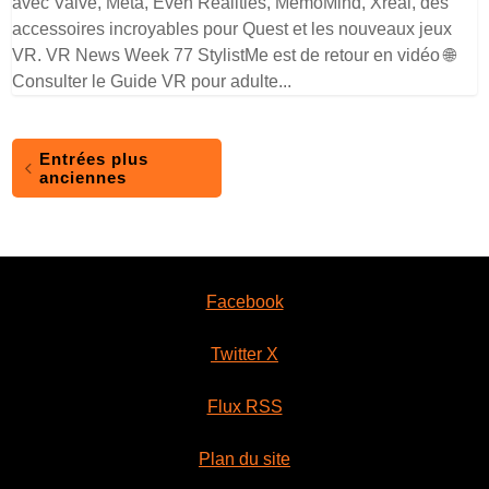
avec Valve, Meta, Even Realities, MemoMind, Xreal, des
accessoires incroyables pour Quest et les nouveaux jeux
VR. VR News Week 77 StylistMe est de retour en vidéo 🌐
Consulter le Guide VR pour adulte...
Entrées plus
anciennes
Facebook
Twitter X
Flux RSS
Plan du site