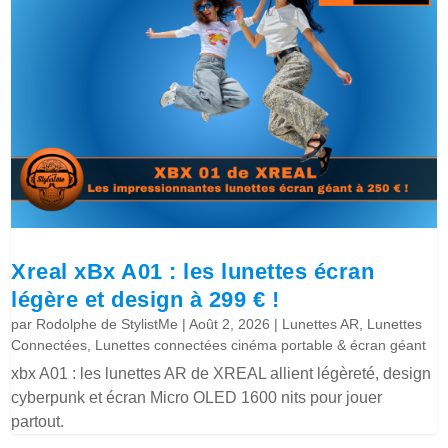
Xreal xBx A01 : les lunettes écran
légère et design à 299 € !
par
Rodolphe de StylistMe
|
Août 2, 2026
|
Lunettes AR
,
Lunettes
Connectées
,
Lunettes connectées cinéma portable & écran géant
xbx A01 : les lunettes AR de XREAL allient légèreté, design
cyberpunk et écran Micro OLED 1600 nits pour jouer
partout.