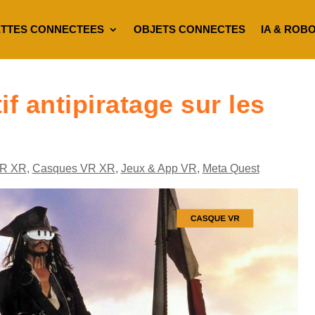
TTES CONNECTEES
OBJETS CONNECTES
IA & ROB
f antipiratage sur les
R XR
,
Casques VR XR
,
Jeux & App VR
,
Meta Quest