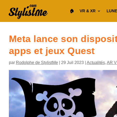
🏠︎
VR & XR
LUNE
Meta lance son dispositi
apps et jeux Quest
par
Rodolphe de StylistMe
|
29 Juil 2023
|
Actualités
,
AR V