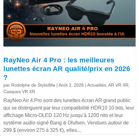
RayNeo Air 4 Pro : les meilleures
lunettes écran AR qualité/prix en 2026
?
par
Rodolphe de StylistMe
|
Août 2, 2026
|
Actualités
,
AR VR XR
,
Casques VR XR
RayNeo Air 4 Pro sont des lunettes écran AR grand public
qui se distinguent par leur compatibilité HDR10 10 bits, leur
affichage Micro-OLED 120 Hz jusqu’à 1200 nits et leur
système audio signé Bang & Olufsen. Vendues autour de
299 $ (environ 275 à 325 €), elles...