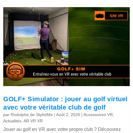
GOLF+ Simulator : jouer au golf virtuel
avec votre véritable club de golf
par
Rodolphe de StylistMe
|
Août 2, 2026
|
Accessoires VR
,
Actualités
,
AR VR XR
Jouer au golf en VR avec votre propre club ? Découvrez