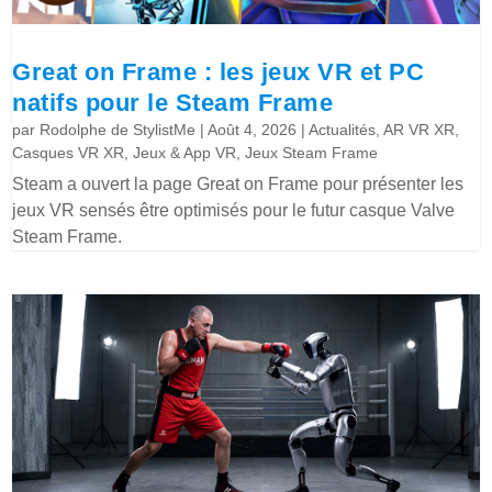
Great on Frame : les jeux VR et PC
natifs pour le Steam Frame
par
Rodolphe de StylistMe
|
Août 4, 2026
|
Actualités
,
AR VR XR
,
Casques VR XR
,
Jeux & App VR
,
Jeux Steam Frame
Steam a ouvert la page Great on Frame pour présenter les
jeux VR sensés être optimisés pour le futur casque Valve
Steam Frame.