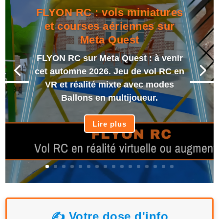
FLYON RC : vols miniatures
et courses aériennes sur
Meta Quest
FLYON RC sur Meta Quest : à venir
cet automne 2026. Jeu de vol RC en
VR et réalité mixte avec modes
Ballons en multijoueur.
Lire plus
✍️ Votre dose d'info