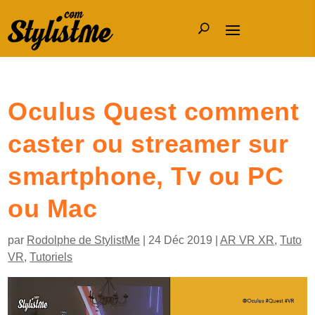
Oculus Quest comment
caster ou streamer sur
smartphone, Tv ou PC
ou Mac
par
Rodolphe de StylistMe
|
24 Déc 2019
|
AR VR XR
,
Tuto
VR
,
Tutoriels